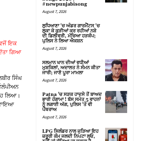
#newpunjabisong
August 7, 2026
ਲੁਧਿਆਣਾ 'ਚ ਅੰਡਰ ਗਾਰਮੈਂਟਸ 'ਚ
ਲੁਕਾ ਕੇ ਕੁੜੀਆਂ ਕਰ ਰਹੀਆਂ ਨਸ਼ੇ
ਦੀ ਡਿਲੀਵਰੀ, ਮੱਚਿਆ ਹੜਕੰਪ;
ਪੁਲਿਸ ਨੇ ਲਿਆ ਐਕਸ਼ਨ
ਵਜੋਂ ਇਕ
August 7, 2026
ਦਿੱਤਾ ਗਿਆ
ਸਲਮਾਨ ਖਾਨ ਦੀਆਂ ਵਧੀਆਂ
ਮੁਸ਼ਕਿਲਾਂ, ਅਦਾਲਤ ਨੇ ਸੰਮਨ ਕੀਤਾ
ਜਾਰੀ; ਜਾਣੋ ਪੂਰਾ ਮਾਮਲਾ
ਲਬੀਰ ਸਿੰਘ
August 7, 2026
ਓਲੰਪੀਅਨ
 ਸਾਹ ਲਿਆ।
Patna ‘ਚ ਸੜਕ ਹਾਦਸੇ ਤੋਂ ਬਾਅਦ
ਭਾਰੀ ਹੰਗਾਮਾ ! ਬੱਸ ਸਮੇਤ 5 ਵਾਹਨਾਂ
ਕਰਵਾਇਆ
ਨੂੰ ਲਗਾਈ ਅੱਗ, ਪੁਲਿਸ ‘ਤੇ ਵੀ
ਪੱਥਰਾਅ
August 7, 2026
LPG ਸਿਲੰਡਰ ਨਾਲ ਜੁੜਿਆ ਇਹ
ਜ਼ਰੂਰੀ ਕੰਮ ਜਲਦੀ ਨਿਪਟਾ ਲਓ,