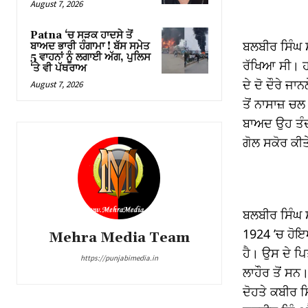
August 7, 2026
link satın al
Patna ‘ਚ ਸੜਕ ਹਾਦਸੇ ਤੋਂ
ਬਲਬੀਰ ਸਿੰਘ ਸ
ਬਾਅਦ ਭਾਰੀ ਹੰਗਾਮਾ ! ਬੱਸ ਸਮੇਤ
link Panel
5 ਵਾਹਨਾਂ ਨੂੰ ਲਗਾਈ ਅੱਗ, ਪੁਲਿਸ
ਰੱਖਿਆ ਸੀ। ਹ
‘ਤੇ ਵੀ ਪੱਥਰਾਅ
ਦੇ ਦੋ ਦੌਰੇ 
link
August 7, 2026
ਤੋਂ ਨਾਸਾਜ਼ ਚ
link panel
ਬਾਅਦ ਉਹ ਤੰਦਰ
ਗੋਲ ਸਕੋਰ ਕੀਤੇ
l oku
link panel
link panel
ਬਲਬੀਰ ਸਿੰਘ 
minati
1924 ’ਚ ਹੋਇ
Mehra Media Team
ਹੈ। ਉਸ ਦੇ ਪਿ
link panel
https://punjabimedia.in
ਲਾਹੌਰ ਤੋਂ ਸਨ
link panel
ਦੋਹਤੇ ਕਬੀਰ ਸ