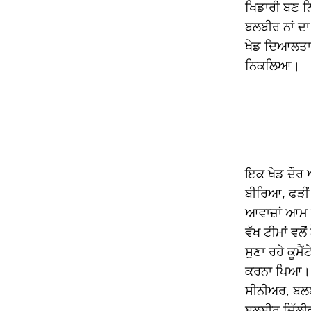
ਖਿਡਾਰੀ ਬਣ ਨ
link panel
ਬਲਬੀਰ ਨਾਂ ਦਾ
link panel
ਖੇਡ ਦਿਆਲਤਾ 
ਨਿਕਲਿਆ।
link panel
link panel
link panel
link panel
ਇਕ ਖੇਡ ਦੌਰ ਅ
link panel
ਬੀਰਿਆ, ਫੜੀਂ
ਆਵਾਜ਼ਾਂ ਆਮ ਸੁ
link panel
ਵੱਖ ਟੀਮਾਂ ਵਲੋ
link panel
ਸੁਣਾ ਰਹੇ ਕੂਮ
ਕਰਨਾ ਪਿਆ। ਪਰ
link panel
ਸੀਨੀਅਰ, ਬਲਬ
link panel
ਬਲਬੀਰ ਦਿੱਲੀਵ