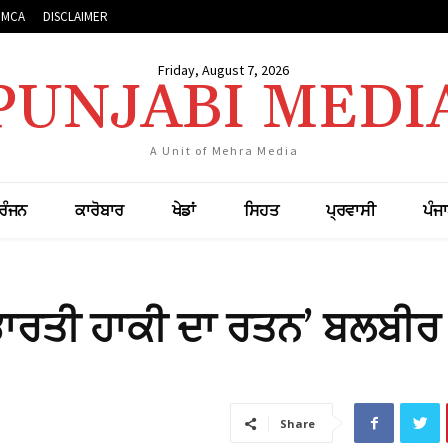
DMCA
DISCLAIMER
Friday, August 7, 2026
PUNJABI MEDI
A Unit of Mehra Media
ਰੰਜਨ
ਕਾਰੋਬਾਰ
ਖੇਡਾਂ
ਸਿਹਤ
ਪ੍ਰਵਾਸੀ
ਪੰਜ
ਭਾਰਤੀ ਹਾਕੀ ਦਾ ਰਤਨ’ ਬਲਬੀਰ
Share