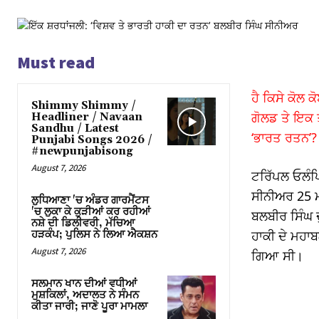
link
link
Must read
Hacklink
ਹੈ ਕਿਸੇ ਕੋਲ 
Shimmy Shimmy /
link
ਗੋਲਡ ਤੇ ਇਕ ਤ
Headliner / Navaan
Sandhu / Latest
‘ਭਾਰਤ ਰਤਨ’?
link
Punjabi Songs 2026 /
#newpunjabisong
link satın al
August 7, 2026
ਟਰਿੱਪਲ ਓਲੰਪ
ਸੀਨੀਅਰ 25 ਮ
link Panel
ਲੁਧਿਆਣਾ 'ਚ ਅੰਡਰ ਗਾਰਮੈਂਟਸ
'ਚ ਲੁਕਾ ਕੇ ਕੁੜੀਆਂ ਕਰ ਰਹੀਆਂ
ਬਲਬੀਰ ਸਿੰਘ 
ਨਸ਼ੇ ਦੀ ਡਿਲੀਵਰੀ, ਮੱਚਿਆ
link Panel
ਹਾਕੀ ਦੇ ਮਹਾ
ਹੜਕੰਪ; ਪੁਲਿਸ ਨੇ ਲਿਆ ਐਕਸ਼ਨ
August 7, 2026
ਗਿਆ ਸੀ।
link
ਸਲਮਾਨ ਖਾਨ ਦੀਆਂ ਵਧੀਆਂ
link
ਮੁਸ਼ਕਿਲਾਂ, ਅਦਾਲਤ ਨੇ ਸੰਮਨ
ਕੀਤਾ ਜਾਰੀ; ਜਾਣੋ ਪੂਰਾ ਮਾਮਲਾ
link panel