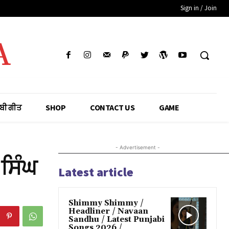
Sign in / Join
A
ਾਬੀ ਗੀਤ
SHOP
CONTACT US
GAME
- Advertisement -
 ਸਿੰਘ
Latest article
Shimmy Shimmy /
Headliner / Navaan
Sandhu / Latest Punjabi
Songs 2026 /