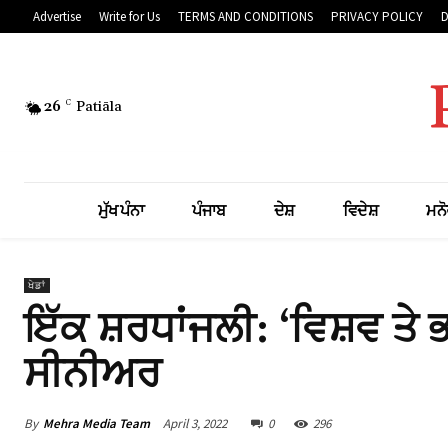
link
Advertise
Write for Us
TERMS AND CONDITIONS
PRIVACY POLICY
link
link
26
C
Patiāla
link panel
link
ਮੁੱਖ ਪੰਨਾ
ਪੰਜਾਬ
ਦੇਸ਼
ਵਿਦੇਸ਼
ਮਨੋ
link
link Panel
ਖੇਡਾਂ
link Panel
ਇੱਕ ਸ਼ਰਧਾਂਜਲੀ: ‘ਵਿਸ਼ਵ ਤੇ 
link
ਸੀਨੀਅਰ
link
By
Mehra Media Team
April 3, 2022
0
296
link