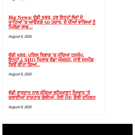
etleri
n al
Big News: ਵੱਡੀ ਖਬਰ, ਹੁਣ ਇਨ੍ਹਾਂ ਲੋਕਾਂ ਦੇ
nel
ਖਾਤਿਆਂ 'ਚ ਆਉਣਗੇ 50 ਹਜ਼ਾਰ, ਦੋ ਧੀਆਂ ਵਾਲਿਆਂ ਨੂੰ
ਮਿਲੇਗਾ ਲਾਭ…
n al
August 8, 2026
nel
nel
ਵੱਡੀ ਖਬਰ, ਪੁਲਿਸ ਵਿਭਾਗ ‘ਚ ਮੱਚਿਆ ਹੜਕੰਪ,
ਇਨ੍ਹਾਂ 4 SHO ਖਿਲਾਫ ਵੱਡਾ ਐਕਸ਼ਨ, ਜਾਣੋ ਸਸਪੈਂਡ
nel
ਕਿਉਂ ਕੀਤਾ ਗਿਆ..
nel
August 8, 2026
nel
ਵੱਡੀ ਵਾਰਦਾਤ ਨਾਲ ਕੰਬਿਆ ਲੁਧਿਆਣਾ! ਨੌਜਵਾਨ 'ਤੇ
nel
ਚਲਾਈਆਂ ਤਾੜਤਾੜ ਗੋਲੀਆਂ, ਹੋਈ ਮੌਤ; ਫੈਲੀ ਦਹਿਸ਼ਤ
nel
August 8, 2026
nel
nel
nel