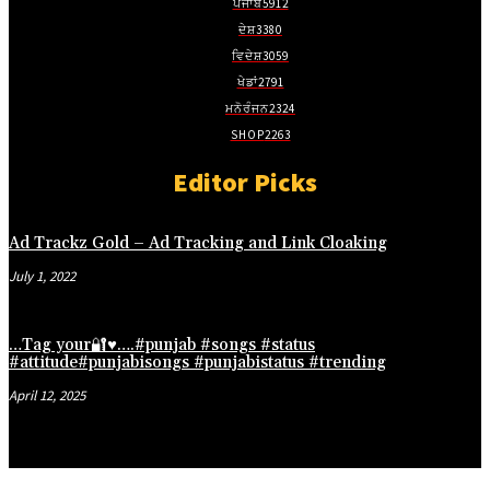
ਪੰਜਾਬ
5912
iş
ਦੇਸ਼
3380
ਵਿਦੇਸ਼
3059
ਖੇਡਾਂ
2791
ਮਨੋਰੰਜਨ
2324
SHOP
2263
 Webmaster Tools
Editor Picks
Ad Trackz Gold – Ad Tracking and Link Cloaking
July 1, 2022
rum
…Tag your🔐♥️….#punjab #songs #status
#attitude#punjabisongs #punjabistatus #trending
April 12, 2025
rt