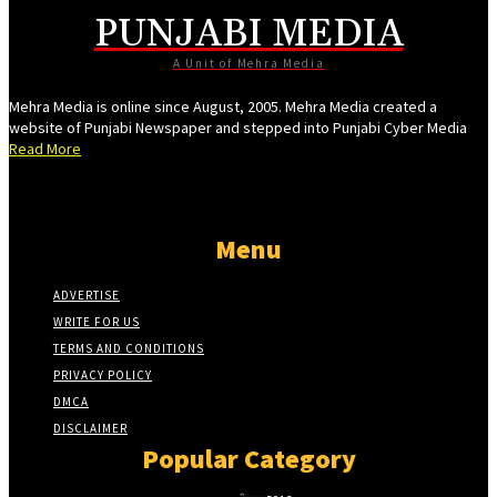
PUNJABI MEDIA
nel
A Unit of Mehra Media
nel
Mehra Media is online since August, 2005. Mehra Media created a
nel
website of Punjabi Newspaper and stepped into Punjabi Cyber Media
Read More
nel
nel
nel
Menu
nel
ADVERTISE
nel
WRITE FOR US
nel
TERMS AND CONDITIONS
nel
PRIVACY POLICY
DMCA
nel
DISCLAIMER
nel
Popular Category
nel