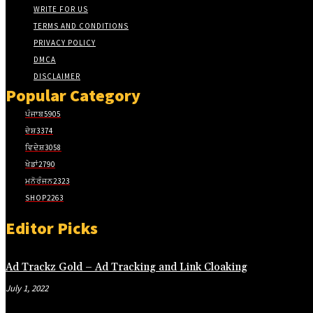
acklink panel
WRITE FOR US
TERMS AND CONDITIONS
acklink panel
PRIVACY POLICY
acklink panel
DMCA
DISCLAIMER
acklink panel
Popular Category
acklink panel
ਪੰਜਾਬ
5905
acklink panel
ਦੇਸ਼
3374
ਵਿਦੇਸ਼
3058
acklink panel
ਖੇਡਾਂ
2790
acklink panel
ਮਨੋਰੰਜਨ
2323
acklink panel
SHOP
2263
acklink panel
Editor Picks
acklink panel
Ad Trackz Gold – Ad Tracking and Link Cloaking
acklink panel
July 1, 2022
asal Oku