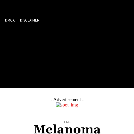
DMCA
DISCLAIMER
MEDIA
ਮਨੋਰੰਜਨ
ਕਾਰੋਬਾਰ
ਖੇਡਾਂ
ਸਿਹਤ
ਪ੍ਰਵਾਸੀ
- Advertisement -
TAG
Melanoma