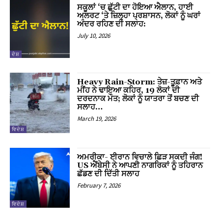
ਸਕੂਲਾਂ ‘ਚ ਛੁੱਟੀ ਦਾ ਹੋਇਆ ਐਲਾਨ, ਹਾਈ
ਅਲਰਟ ‘ਤੇ ਜ਼ਿਲ੍ਹਾ ਪ੍ਰਸ਼ਾਸਨ, ਲੋਕਾਂ ਨੂੰ ਘਰਾਂ
 al
ਅੰਦਰ ਰਹਿਣ ਦੀ ਸਲਾਹ:
July 10, 2026
l
ਦੇਸ਼
l
Heavy Rain-Storm: ਤੇਜ਼-ਤੂਫ਼ਾਨ ਅਤੇ
ਮੀਂਹ ਨੇ ਢਾਇਆ ਕਹਿਰ, 19 ਲੋਕਾਂ ਦੀ
ਦਰਦਨਾਕ ਮੌਤ; ਲੋਕਾਂ ਨੂੰ ਯਾਤਰਾ ਤੋਂ ਬਚਣ ਦੀ
ਸਲਾਹ…
March 19, 2026
l
ਵਿਦੇਸ਼
l
ਅਮਰੀਕਾ- ਈਰਾਨ ਵਿਚਾਲੇ ਛਿੜ ਸਕਦੀ ਜੰਗ!
US ਐਂਬੇਸੀ ਨੇ ਆਪਣੀ ਨਾਗਰਿਕਾਂ ਨੂੰ ਤਹਿਰਾਨ
ਛੱਡਣ ਦੀ ਦਿੱਤੀ ਸਲਾਹ
l
February 7, 2026
l
ਵਿਦੇਸ਼