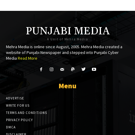
l
l
PUNJABI MEDIA
A Unit of Mehra Media
leri
Mehra Media is online since August, 2005. Mehra Media created a
website of Punjabi Newspaper and stepped into Punjabi Cyber
 al
Media
Read More
l
 al
Menu
l
ADVERTISE
WRITE FOR US
l
TERMS AND CONDITIONS
PRIVACY POLICY
l
DMCA
l
DISCLAIMER