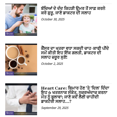
l
ਬੱਚਿਆਂ ਦੇ ਦੰਦ ਕਿਹੜੀ ਉਮਰ ਤੋਂ ਸਾਫ਼ ਕਰਨੇ
ਕਰੋ ਸ਼ੁਰੂ, ਜਾਣੋ ਡਾਕਟਰ ਦੀ ਸਲਾਹ
l
October 30, 2025
l
ਸਿਹਤ
l
ਕੈਂਸਰ ਦਾ ਖਤਰਾ ਵਧਾ ਸਕਦੀ ਚਾਹ-ਕਾਫੀ ਪੀਂਦੇ
l
ਸਮੇਂ ਕੀਤੀ ਇਹ ਇੱਕ ਗਲਤੀ, ਡਾਕਟਰ ਦੀ
ਸਲਾਹ ਜ਼ਰੂਰ ਸੁਣੋ!
l
October 2, 2025
l
ਸਿਹਤ
l
Heart Care: ਬਿਮਾਰ ਹੋਣ 'ਤੇ 'ਦਿਲ' ਦਿੰਦਾ
ਇਹ 6 ਖਤਰਨਾਕ ਸੰਕੇਤ, ਨਜ਼ਰਅੰਦਾਜ਼ ਕਰਨਾ
l
ਮੌਤ ਨੂੰ ਬੁਲਾਵਾ; ਜਾਣੋ ਕਦੋਂ ਲੈਣੀ ਚਾਹੀਦੀ
ਡਾਕਟਰੀ ਸਲਾਹ…?
l
September 29, 2025
ਸਿਹਤ
l