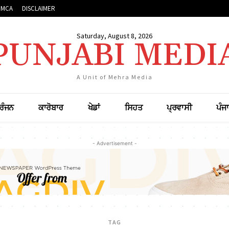
DMCA
DISCLAIMER
Saturday, August 8, 2026
PUNJABI MEDI
A Unit of Mehra Media
ਰੰਜਨ
ਕਾਰੋਬਾਰ
ਖੇਡਾਂ
ਸਿਹਤ
ਪ੍ਰਵਾਸੀ
ਪੰਜ
- Advertisement -
TAG