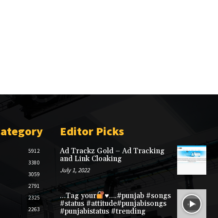
Category
Editor Picks
Ad Trackz Gold – Ad Tracking
5912
and Link Cloaking
3380
July 1, 2022
3059
2791
…Tag your
♥️
….#punjab #songs
2325
#status #attitude#punjabisongs
2263
#punjabistatus #trending