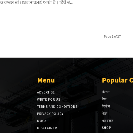
 ਹਾਦਸੇ ਦੀ ਖ਼ਬਰ ਸਾਹਮਣੇ ਆਈ ਹੈ। ਇੱਥੋਂ ਦੇ...
Page 1 of 27
Menu
Popular 
ਪੰਜਾਬ
ADVERTISE
ਦੇਸ਼
WRITE FOR US
ਵਿਦੇਸ਼
TERMS AND CONDITIONS
ਖੇਡਾਂ
PRIVACY POLICY
ਮਨੋਰੰਜਨ
DMCA
SHOP
DISCLAIMER