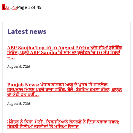
Hacklink panel
1
2
3
...
45
Page 1 of 45
Masal Oku
Backlink paketleri
Latest news
Hacklink panel
Hacklink satın al
ABP Sanjha Top 10, 6 August 2026: ਅੱਜ ਦੀਆਂ ਬ੍ਰੇਕਿੰਗ
Hacklink panel
ਨਿਊਜ਼, ਪੜ੍ਹੋ ABP Sanjha 'ਤੇ ਸ਼ਾਮ ਦਾ ਬੁਲੇਟਿਨ 'ਚ 10 ਮੁੱਖ ਖ਼ਬਰਾਂ
–...
Hacklink satın al
August 6, 2026
Hacklink panel
Hacklink panel
Punjab News: ਪੰਜਾਬ ਕਾਂਗਰਸ ਆਗੂ ਦੇ ਪੁੱਤਰ 'ਤੇ ਜਾਨਲੇਵਾ,
ਹਸਪਤਾਲ ਮਿਲਣ ਪਹੁੰਚੇ ਰਾਜਾ ਵੜਿੰਗ, ਬੋਲੇ- ਬੇਰਹਿਮ ਹਮਲਾ ਕੀਤਾ, ਕਾਨੂੰਨ
Hacklink panel
ਦਾ ਕੋਈ ਡਰ ਨਹੀਂ…
Hacklink panel
August 6, 2026
Hacklink panel
ਮੰਗੇਤਰ ਨੂੰ ਕਿਹਾ 'ਮੋਟੀ', ਕ੍ਰਿਸਟਿਆਨੋ ਰੋਨਾਲਡੋ ਨੇ ਦਿੱਤਾ ਕਰਾਰਾ ਜਵਾਬ;
Hacklink panel
ਬਿਕਨੀ ਵਾਲੀਆਂ ਤਸਵੀਰਾਂ 'ਤੇ ਮਚਿਆ ਵਿਵਾਦ
Hacklink panel