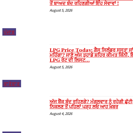
ਤੋਂ ਬਾਅਦ ਬੰਦ ਰਹਿਣਗੀਆਂ ਇਹ ਸੇਵਾਵਾਂ !
Hacklink panel
August 5, 2026
Hacklink panel
Hacklink panel
ਪੰਜਾਬ
Hacklink panel
Hacklink panel
LPG Price Today: ਗੈਸ ਸਿਲੰਡਰ ਸਸਤਾ ਜਾ
ਮਹਿੰਗਾ? ਜਾਣੋ ਅੱਜ ਤੁਹਾਡੇ ਸ਼ਹਿਰ ਕੀਮਤ ਕਿੰਨੀ, ਇੱ
Hacklink panel
LPG ਰੇਟ ਦੀ ਲਿਸਟ…
August 5, 2026
Hacklink panel
Hacklink panel
ਕਾਰੋਬਾਰ
Hacklink panel
Hacklink panel
ਅੱਜ ਬੈਂਕ ਬੰਦ ਰਹਿਣਗੇ? ਮੰਗਲਵਾਰ ਨੂੰ ਰਹੇਗੀ ਛੁੱਟੀ;
ਨਿਕਲਣ ਤੋਂ ਪਹਿਲਾਂ ਪੜ੍ਹ ਲਓ ਆਹ ਖ਼ਬਰ
Hacklink panel
August 4, 2026
Hacklink panel
Hacklink panel