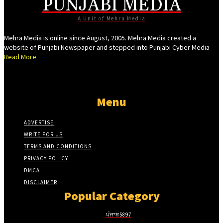
PUNJABI MEDIA
Hacklink panel
A Unit of Mehra Media
Hacklink panel
Mehra Media is online since August, 2005. Mehra Media created a
Hacklink panel
website of Punjabi Newspaper and stepped into Punjabi Cyber Media
Read More
Hacklink giriş
vdcasino
vdcasino
Menu
deneme bonusu
ADVERTISE
jojobet
WRITE FOR US
TERMS AND CONDITIONS
Free Online Webmaster Tools
PRIVACY POLICY
porno
DMCA
pasacasino
DISCLAIMER
Popular Category
pulibet
ਪੰਜਾਬ
5897
casibom