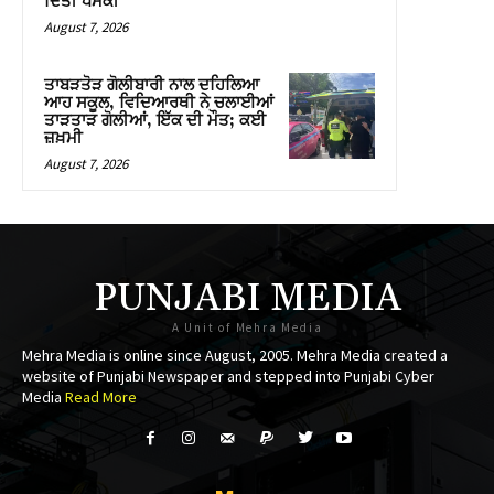
ਦਿੱਤੀ ਧਮਕੀ
August 7, 2026
ਤਾਬੜਤੋੜ ਗੋਲੀਬਾਰੀ ਨਾਲ ਦਹਿਲਿਆ
ਆਹ ਸਕੂਲ, ਵਿਦਿਆਰਥੀ ਨੇ ਚਲਾਈਆਂ
ਤਾੜਤਾੜ ਗੋਲੀਆਂ, ਇੱਕ ਦੀ ਮੌਤ; ਕਈ
ਜ਼ਖ਼ਮੀ
August 7, 2026
PUNJABI MEDIA
A Unit of Mehra Media
Mehra Media is online since August, 2005. Mehra Media created a
website of Punjabi Newspaper and stepped into Punjabi Cyber
Media
Read More