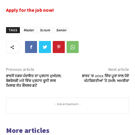
Apply for the job now!
TAGS
Master
Scrum
Senior
Previous article
Next article
ਭਾਦਸੋਂ ਨਗਰ ਪੰਚਾਇਤ ਦਾ ਪ੍ਰਧਾਨ ਮੁਅੱਤਲ;
ਭਾਰਤ ’ਚ 2021 ਵਿੱਚ ਪੂਰਾ ਸਾਲ ਹੋਏ
ਬੇਭਰੋਸਗੀ ਮਤੇ ਵਿੱਚ ਪ੍ਰਧਾਨ ਚੂਨੀ ਲਾਲ
ਘੱਟਗਿਣਤੀਆਂ ’ਤੇ ਹਮਲੇ: ਅਮਰੀਕਾ
ਖ਼ਿਲਾਫ਼ ਸੱਤ ਕੌਂਸਲਰ ਡਟੇ
- Advertisement -
More articles