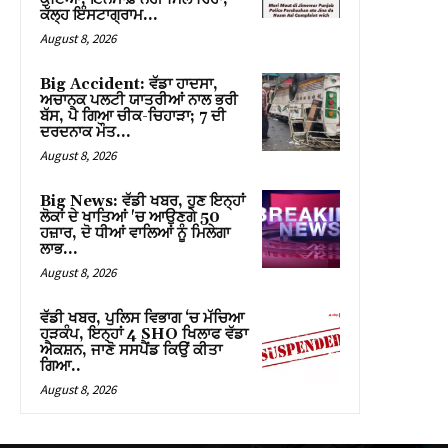
ਕੱਲ੍ਹ ਇੰਸਟਾਗ੍ਰਾਮ...
k panel
August 8, 2026
k panel
Big Accident: ਵੱਡਾ ਹਾਦਸਾ,
ਅਚਾਨਕ ਪਲਟੀ ਯਾਤਰੀਆਂ ਨਾਲ ਭਰੀ
Oku
ਬੱਸ, ਪੈ ਗਿਆ ਚੀਕ-ਚਿਹਾੜਾ; 7 ਦੀ
ਦਰਦਨਾਕ ਮੌਤ…
 paketleri
August 8, 2026
 satın al
Big News: ਵੱਡੀ ਖਬਰ, ਹੁਣ ਇਨ੍ਹਾਂ
ਲੋਕਾਂ ਦੇ ਖਾਤਿਆਂ 'ਚ ਆਉਣਗੇ 50
ਹਜ਼ਾਰ, ਦੋ ਧੀਆਂ ਵਾਲਿਆਂ ਨੂੰ ਮਿਲੇਗਾ
k panel
ਲਾਭ…
August 8, 2026
 satın al
k panel
ਵੱਡੀ ਖਬਰ, ਪੁਲਿਸ ਵਿਭਾਗ ‘ਚ ਮੱਚਿਆ
ਹੜਕੰਪ, ਇਨ੍ਹਾਂ 4 SHO ਖਿਲਾਫ ਵੱਡਾ
ਐਕਸ਼ਨ, ਜਾਣੋ ਸਸਪੈਂਡ ਕਿਉਂ ਕੀਤਾ
k panel
ਗਿਆ..
August 8, 2026
k panel
k panel