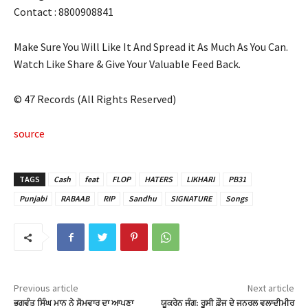
Contact : 8800908841
k panel
k panel
Make Sure You Will Like It And Spread it As Much As You Can.
Watch Like Share & Give Your Valuable Feed Back.
k panel
© 47 Records (All Rights Reserved)
k panel
k panel
source
k panel
TAGS
Cash
feat
FLOP
HATERS
LIKHARI
PB31
k panel
Punjabi
RABAAB
RIP
Sandhu
SIGNATURE
Songs
k panel
k panel
k panel
Previous article
Next article
ਭਗਵੰਤ ਸਿੰਘ ਮਾਨ ਨੇ ਸੋਮਵਾਰ ਦਾ ਆਪਣਾ
ਯੂਕਰੇਨ ਜੰਗ: ਰੂਸੀ ਫ਼ੌਜ ਦੇ ਜਨਰਲ ਵਲਾਦੀਮੀਰ
k panel