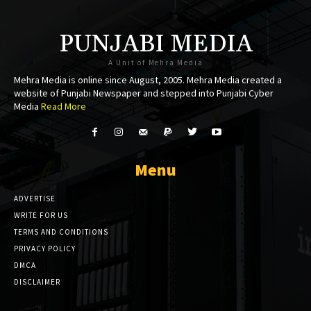
k panel
PUNJABI MEDIA
k panel
A Unit of Mehra Media
Mehra Media is online since August, 2005. Mehra Media created a
k panel
website of Punjabi Newspaper and stepped into Punjabi Cyber
Media
Read More
k panel
k panel
Menu
k panel
ADVERTISE
k panel
WRITE FOR US
k Panel
TERMS AND CONDITIONS
PRIVACY POLICY
k Panel
DMCA
DISCLAIMER
k Panel