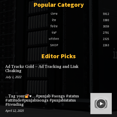
k Panel
Popular Category
k Panel
ਪੰਜਾਬ
5912
ਦੇਸ਼
3380
k Panel
ਵਿਦੇਸ਼
3059
ਖੇਡਾਂ
2791
k Panel
ਮਨੋਰੰਜਨ
2325
SHOP
2263
k Panel
Editor Picks
k Panel
Ad Trackz Gold – Ad Tracking and Link
k panel
Cloaking
July 1, 2022
k panel
k panel
…Tag your
♥️
….#punjab #songs #status
#attitude#punjabisongs #punjabistatus
 giriş
#trending
April 12, 2025
o