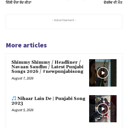
ਦਿੱਲੀ ਦੌਰਾ ਰੱਦ ਕੀਤਾ
ਫੋਰਲੋਵ ਦੀ ਮੌਤ
k panel
- Advertisement -
k panel
k panel
More articles
k panel
k panel
Shimmy Shimmy / Headliner /
Navaan Sandhu / Latest Punjabi
k panel
Songs 2026 / #newpunjabisong
August 7, 2026
k panel
k panel
Nihaar Lain De | Punjabi Song
2023
k panel
August 5, 2026
k panel