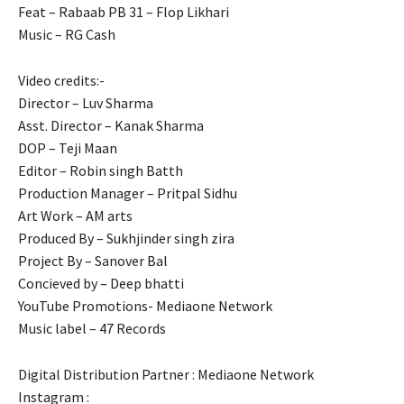
k panel
Feat – Rabaab PB 31 – Flop Likhari
Music – RG Cash
k panel
Video credits:-
k panel
Director – Luv Sharma
k panel
Asst. Director – Kanak Sharma
DOP – Teji Maan
k panel
Editor – Robin singh Batth
Production Manager – Pritpal Sidhu
k panel
Art Work – AM arts
k panel
Produced By – Sukhjinder singh zira
Project By – Sanover Bal
k panel
Concieved by – Deep bhatti
YouTube Promotions- Mediaone Network
k panel
Music label – 47 Records
k panel
Digital Distribution Partner : Mediaone Network
k panel
Instagram :