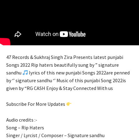
 satın al
k Panel
k
k panel
47 Records & Sukhraj Singh Zira Presents latest punjabi
ku
Songs 2022 Rip haters beautifully sung by ” signature
sandhu
lyrics of this new punjabi Songs 2022are penned
k panel
by ‘’ signature sandhu ‘’ Music of this punjabi Song 2022is
given by “RG CASH Enjoy & Stay Connected With us
k panel
ti
Subscribe For More Updates
k panel
Audio credits :-
Song – Rip Haters
k panel
Singer / Lyrcist / Composer – Signature sandhu