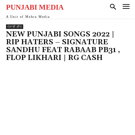
k
PUNJABI MEDIA
k
A Unit of Mehra Media
ਪੰਜਾਬੀ ਗੀਤ
k
NEW PUNJABI SONGS 2022 |
RIP HATERS – SIGNATURE
k panel
SANDHU FEAT RABAAB PB31 ,
k
FLOP LIKHARI | RG CASH
k
k Panel
k Panel
k
k
k