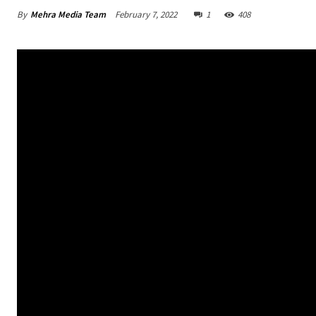
By
Mehra Media Team
February 7, 2022
1
408
l