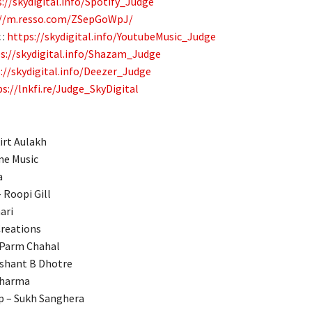
://skydigital.info/Spotify_Judge
://m.resso.com/ZSepGoWpJ/
 :
https://skydigital.info/YoutubeMusic_Judge
s://skydigital.info/Shazam_Judge
://skydigital.info/Deezer_Judge
s://lnkfi.re/Judge_SkyDigital
irt Aulakh
me Music
a
 Roopi Gill
ari
Creations
 Parm Chahal
ashant B Dhotre
Sharma
p – Sukh Sanghera