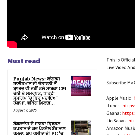
l
Must read
This Is Offici
Live Video An
Punjab News: ਕਾਂਗਰਸ
Subscribe My 
ਹਾਈਕਮਾਨ ਦੀ ਚੇਤਾਵਨੀ ਤੋਂ
ਬਾਅਦ ਵੀ ਨਹੀਂ ਟਲੇ ਸਾਬਕਾ CM
ਚੰਨੀ ਦੇ ਸਮਰਥਕ, ਪਾਰਟੀ
Apple Music :
ਸਮਾਗਮ 'ਚ ਫਿਰ ਮਚਾਇਆ
ਹੰਗਾਮਾ, ਵੜਿੰਗ ਖ਼ਿਲਾਫ਼...
Itunes :
https:
August 7, 2026
Gaana :
https:
Jio Saavn :
htt
ਬੰਗਲਾਦੇਸ਼ ਦੇ ਸਾਬਕਾ ਕ੍ਰਿਕਟ
Amazon Music
ਕਪਤਾਨ ਦੇ ਘਰ ਪੈਟਰੋਲ ਬੰਬ ਨਾਲ
ਹਮਲਾ, ਸ਼ੇਖ ਹਸੀਨਾ ਦੀ PC 'ਚ