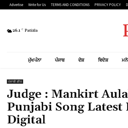
Advertise
Write for Us
TERMS AND CONDITIONS
PRIVACY POLICY
26.1
C
Patiāla
ਮੁੱਖ ਪੰਨਾ
ਪੰਜਾਬ
ਦੇਸ਼
ਵਿਦੇਸ਼
ਮਨੋ
ਪੰਜਾਬੀ ਗੀਤ
Judge : Mankirt Aula
Punjabi Song Latest 
Digital