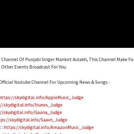
al Channel Of Punjabi Singer Mankirt Aulakh, This Channel Make Fo
d Other Events Broadcast For You.
Official Youtube Channel For Upcoming News & Songs :
https://skydigital.info/AppleMusic_Judge
//skydigital.info/Itunes_Judge
//skydigital.info/Gaana_Judge
ps://skydigital.info/Saavn_Judge
 :
https://skydigital.info/AmazonMusic_Judge