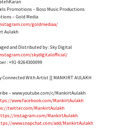
FatehKaran
els Promotions ~ Boss Music Productions
tions – Gold Media
instagram.com/goldmediaa/
rt Aulakh
ged and Distributed by : Sky Digital
nstagram.com/skydigitalofficial/
er : +91-8264300099
ay Connected With Artist || MANKIRT AULAKH
cribe – www.youtube.com/c/MankirtAulakh
tps://www.facebook.com/MankirtAulakh
ps://twitter.com/MankirtAulakh
ttps://instagram.com/MankirtAulakh
ttps://www.snapchat.com/add/MankirtAulakh