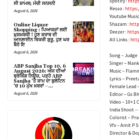
Spotify :
https
ਸੀ ਸ਼ਾਮਲ; ਮੱਚੀ ਸਨਸਨੀ
Resso :
https
August 6, 2026
Youtube Music
Shazam :
http
Online Liquor
Shopping : ਪਿਆਕੜਾਂ ਲਈ
Deezer :
https
ਖ਼ੁਸ਼ਖ਼ਬਰੀ ! ਹੁਣ ਸ਼ਰਾਬ ਦੀ
All Links :
http
ਆਨਲਾਈਨ ਵਿਕਰੀ ਸ਼ੁਰੂ, ਹੁਣ ਘਰ
ਬੈਠੇ ਇ
August 6, 2026
Song – Judge
Singer – Mank
ABP Sanjha Top 10, 6
Music – Flam
August 2026: ਅੱਜ ਦੀਆਂ
ਬ੍ਰੇਕਿੰਗ ਨਿਊਜ਼, ਪੜ੍ਹੋ ABP
Lyrics – Preet
Sanjha 'ਤੇ ਸ਼ਾਮ ਦਾ ਬੁਲੇਟਿਨ
'ਚ 10 ਮੁੱਖ ਖ਼ਬਰਾਂ –...
Female Lead –
August 6, 2026
Editor – Gs Bh
Video – 10+1 
India Shoot –
Colorist – Pr
Vfx – Amit P 
Director & Do