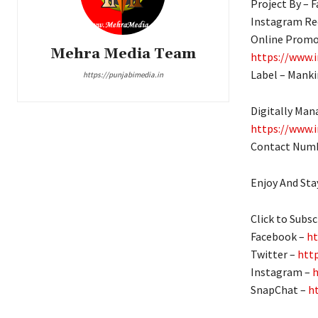
Project By – 
Instagram Re
Online Promo
Mehra Media Team
https://www.
Label – Manki
https://punjabimedia.in
Digitally Mana
https://www.i
Contact Numb
Enjoy And St
Click to Subs
Facebook –
ht
Twitter –
htt
Instagram –
h
SnapChat –
h