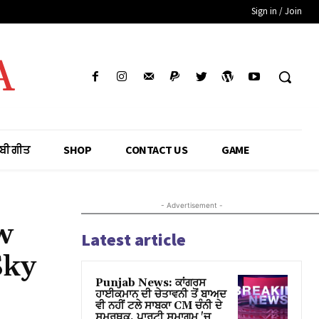
Sign in / Join
A
ਾਬੀ ਗੀਤ
SHOP
CONTACT US
GAME
- Advertisement -
w
Latest article
Sky
Punjab News: ਕਾਂਗਰਸ
ਹਾਈਕਮਾਨ ਦੀ ਚੇਤਾਵਨੀ ਤੋਂ ਬਾਅਦ
ਵੀ ਨਹੀਂ ਟਲੇ ਸਾਬਕਾ CM ਚੰਨੀ ਦੇ
ਸਮਰਥਕ, ਪਾਰਟੀ ਸਮਾਗਮ 'ਚ