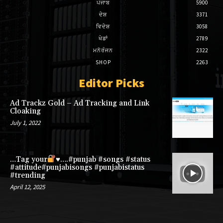
ਪੰਜਾਬ
5900
ਦੇਸ਼
3371
ਵਿਦੇਸ਼
3058
ਖੇਡਾਂ
2789
ਮਨੋਰੰਜਨ
2322
SHOP
2263
Editor Picks
Ad Trackz Gold – Ad Tracking and Link
Cloaking
July 1, 2022
…Tag your
♥️
….#punjab #songs #status
#attitude#punjabisongs #punjabistatus
#trending
April 12, 2025