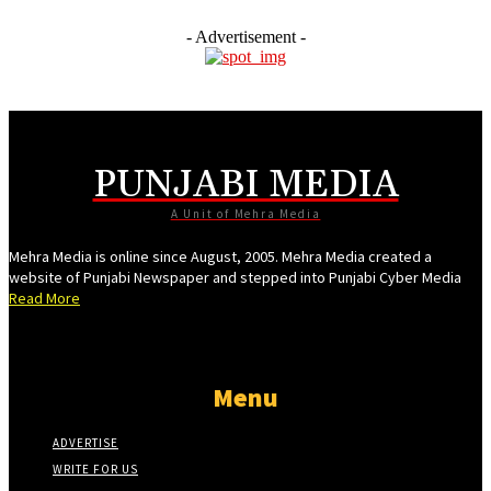
Hacklink panel
- Advertisement -
Hacklink panel
Hacklink panel
Hacklink panel
Hacklink panel
PUNJABI MEDIA
Hacklink panel
A Unit of Mehra Media
Hacklink panel
Mehra Media is online since August, 2005. Mehra Media created a
website of Punjabi Newspaper and stepped into Punjabi Cyber Media
Hacklink panel
Read More
Hacklink panel
Hacklink panel
Menu
Hacklink panel
Hacklink panel
ADVERTISE
Hacklink panel
WRITE FOR US