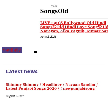
TAG
Masal oku
SongsOld
Hacklink panel
LIVE : 90’S Bollywood Old Hindi
Hacklink panel
Songs💘Old Hindi Love Song💘 Ud
Narayan, Alka Yagnik, Kumar Sa
Illuminati
June 2, 2026
Hacklink panel
Hacklink panel
ਪੰਜਾਬੀ ਗੀਤ
Hacklink panel
Hacklink panel
Latest news
Hacklink panel
Hacklink panel
Shimmy Shimmy / Headliner / Navaan Sandhu /
Latest Punjabi Songs 2026 / #newpunjabisong
Hacklink panel
August 7, 2026
Hacklink panel
Hacklink panel