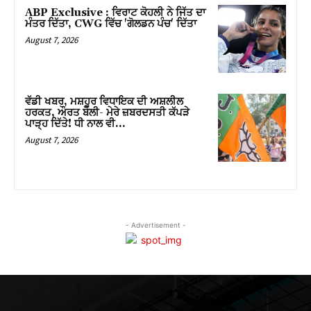
ABP Exclusive : ਵਿਰਾਟ ਕੋਹਲੀ ਨੇ ਜਿੱਤ ਦਾ
ਮੰਤਰ ਦਿੱਤਾ, CWG ਵਿੱਚ 'ਗੋਲਡਨ ਪੰਚ' ਦਿੱਤਾ
August 7, 2026
ਵੱਡੀ ਖਬਰ, ਮਸ਼ਹੂਰ ਵਿਧਾਇਕ ਦੀ ਅਸ਼ਲੀਲ
ਹਰਕਤ, ਔਰਤ ਬੋਲੀ- ਮੇਰੇ ਜ਼ਬਰਦਸਤੀ ਕੱਪੜੇ
ਪਾੜ੍ਹ ਦਿੱਤੇ! ਧੀ ਨਾਲ ਵੀ…
August 7, 2026
- Advertisement -