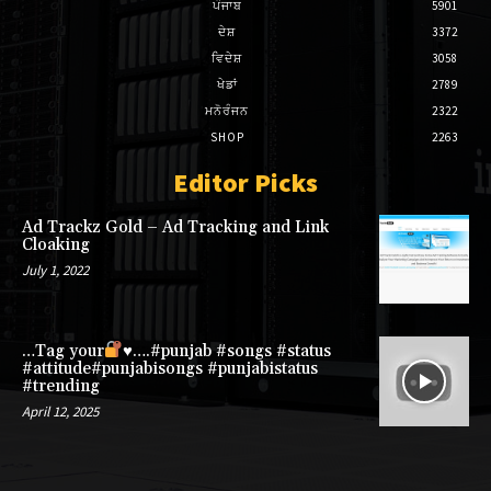
ਪੰਜਾਬ
5901
ਦੇਸ਼
3372
ਵਿਦੇਸ਼
3058
ਖੇਡਾਂ
2789
ਮਨੋਰੰਜਨ
2322
SHOP
2263
Editor Picks
Ad Trackz Gold – Ad Tracking and Link
Cloaking
July 1, 2022
…Tag your
♥️
….#punjab #songs #status
#attitude#punjabisongs #punjabistatus
#trending
April 12, 2025