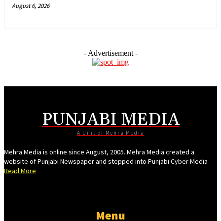
el
August 6, 2026
el
el
- Advertisement -
el
el
el
el
PUNJABI MEDIA
el
A Unit of Mehra Media
el
Mehra Media is online since August, 2005. Mehra Media created a
el
website of Punjabi Newspaper and stepped into Punjabi Cyber Media
Read More
el
el
Menu