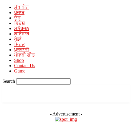
ਮੁੱਖ ਪੰਨਾ
ਪੰਜਾਬ
ਦੇਸ਼
ਵਿਦੇਸ਼
ਮਨੋਰੰਜਨ
ਕਾਰੋਬਾਰ
ਖੇਡਾਂ
el
ਸਿਹਤ
ਪ੍ਰਵਾਸੀ
ਪੰਜਾਬੀ ਗੀਤ
Shop
Contact Us
Game
el
Search
el
PUNJABI MEDIA
A Unit of Mehra Media
- Advertisement -