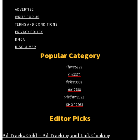
tleri
ADVERTISE
n al
WRITE FOR US
el
TERMS AND CONDITIONS
PRIVACY POLICY
n al
DMCA
el
DISCLAIMER
Popular Category
el
el
ਪੰਜਾਬ
5899
ਦੇਸ਼
3370
el
ਵਿਦੇਸ਼
3058
el
ਖੇਡਾਂ
2788
el
ਮਨੋਰੰਜਨ
2321
SHOP
2263
el
Editor Picks
el
el
Ad Trackz Gold – Ad Tracking and Link Cloaking
el