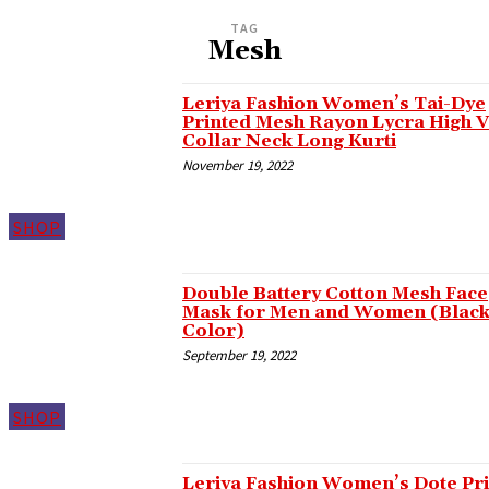
TAG
Mesh
el
Leriya Fashion Women’s Tai-Dye
el
Printed Mesh Rayon Lycra High V
Collar Neck Long Kurti
November 19, 2022
el
el
SHOP
el
el
Double Battery Cotton Mesh Face
Mask for Men and Women (Blac
el
Color)
September 19, 2022
el
el
SHOP
el
el
Leriya Fashion Women’s Dote Pr