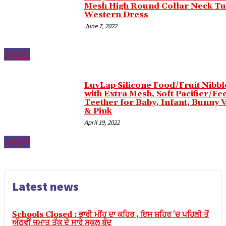
Mesh High Round Collar Neck Tu
el
Western Dress
June 7, 2022
el
el
SHOP
el
el
LuvLap Silicone Food/Fruit Nibbl
with Extra Mesh, Soft Pacifier/Fe
el
Teether for Baby, Infant, Bunny V
& Pink
el
April 19, 2022
el
SHOP
el
el
el
Latest news
el
Schools Closed : ਭਾਰੀ ਮੀਂਹ ਦਾ ਕਹਿਰ , ਇਸ ਸ਼ਹਿਰ 'ਚ ਪਹਿਲੀ ਤੋਂ
el
ਅੱਠਵੀਂ ਜਮਾਤ ਤੱਕ ਦੇ ਸਾਰੇ ਸਕੂਲ ਬੰਦ