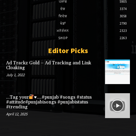
ਪੰਜਾਬ
5905
ਦੇਸ਼
3374
ਵਿਦੇਸ਼
3058
ਖੇਡਾਂ
2790
ਮਨੋਰੰਜਨ
2323
SHOP
2263
Editor Picks
Ad Trackz Gold – Ad Tracking and Link
Cloaking
July 1, 2022
…Tag your
♥️
….#punjab #songs #status
#attitude#punjabisongs #punjabistatus
#trending
April 12, 2025