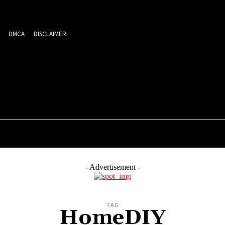
DMCA
DISCLAIMER
EDIA
ਮਨੋਰੰਜਨ
ਕਾਰੋਬਾਰ
ਖੇਡਾਂ
ਸਿਹਤ
ਪ੍ਰਵਾਸੀ
- Advertisement -
TAG
HomeDIY