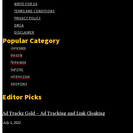
acklink panel
WRITE FOR US
TERMS AND CONDITIONS
acklink panel
PRIVACY POLICY
acklink panel
DMCA
DISCLAIMER
acklink panel
Popular Category
acklink panel
ਪੰਜਾਬ
5909
acklink panel
ਦੇਸ਼
3378
ਵਿਦੇਸ਼
3059
acklink panel
ਖੇਡਾਂ
2791
acklink panel
ਮਨੋਰੰਜਨ
2324
acklink panel
SHOP
2263
acklink panel
Editor Picks
acklink panel
Ad Trackz Gold – Ad Tracking and Link Cloaking
acklink panel
July 1, 2022
asal Oku