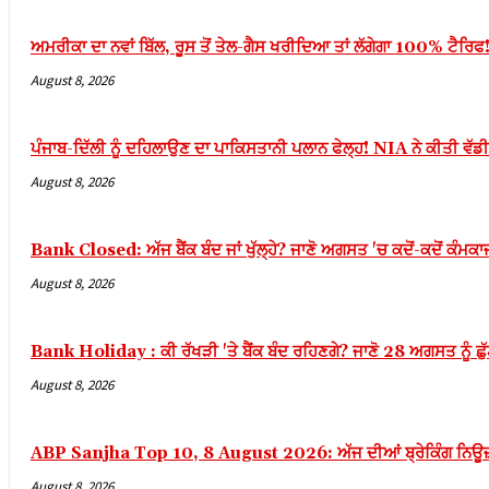
acklink panel
ਅਮਰੀਕਾ ਦਾ ਨਵਾਂ ਬਿੱਲ, ਰੂਸ ਤੋਂ ਤੇਲ-ਗੈਸ ਖਰੀਦਿਆ ਤਾਂ ਲੱਗੇਗਾ 100% ਟੈਰਿਫ
acklink panel
August 8, 2026
acklink panel
acklink panel
ਪੰਜਾਬ-ਦਿੱਲੀ ਨੂੰ ਦਹਿਲਾਉਣ ਦਾ ਪਾਕਿਸਤਾਨੀ ਪਲਾਨ ਫੇਲ੍ਹ! NIA ਨੇ ਕੀਤੀ ਵੱ
acklink panel
August 8, 2026
acklink panel
acklink panel
Bank Closed: ਅੱਜ ਬੈਂਕ ਬੰਦ ਜਾਂ ਖੁੱਲ੍ਹੇ? ਜਾਣੋ ਅਗਸਤ 'ਚ ਕਦੋਂ-ਕਦੋਂ ਕੰਮਕ
August 8, 2026
acklink panel
acklink panel
Bank Holiday : ਕੀ ਰੱਖੜੀ 'ਤੇ ਬੈਂਕ ਬੰਦ ਰਹਿਣਗੇ? ਜਾਣੋ 28 ਅਗਸਤ ਨੂੰ ਛੁੱਟੀ
acklink panel
August 8, 2026
acklink panel
acklink panel
ABP Sanjha Top 10, 8 August 2026: ਅੱਜ ਦੀਆਂ ਬ੍ਰੇਕਿੰਗ ਨਿਊਜ਼, ਪੜ
acklink panel
August 8, 2026