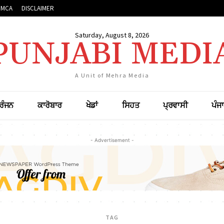
DMCA
DISCLAIMER
Saturday, August 8, 2026
PUNJABI MEDI
A Unit of Mehra Media
ਰੰਜਨ
ਕਾਰੋਬਾਰ
ਖੇਡਾਂ
ਸਿਹਤ
ਪ੍ਰਵਾਸੀ
ਪੰਜ
- Advertisement -
TAG