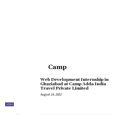
k
k
klink
k
k
 satın al
Camp
k Panel
Web Development Internship in
k Panel
Ghaziabad at Camp Adda India
Travel Private Limited
k
August 19, 2022
k
JOBS
k panel