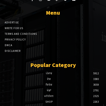
k panel
Menu
k panel
ADVERTISE
WRITE FOR US
k panel
TERMS AND CONDITIONS
k panel
PRIVACY POLICY
DMCA
k panel
DISCLAIMER
k panel
Popular Category
k panel
ਪੰਜਾਬ
5912
k panel
ਦੇਸ਼
3380
ਵਿਦੇਸ਼
3059
k panel
ਖੇਡਾਂ
2791
ਮਨੋਰੰਜਨ
2325
k panel
SHOP
2263