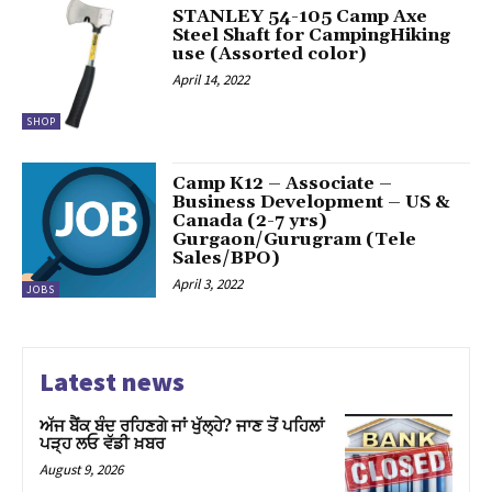
STANLEY 54-105 Camp Axe
Steel Shaft for CampingHiking
 satın al
use (Assorted color)
April 14, 2022
k Panel
SHOP
k
k panel
Camp K12 – Associate –
Business Development – US &
Canada (2-7 yrs)
ku
Gurgaon/Gurugram (Tele
Sales/BPO)
k panel
April 3, 2022
JOBS
k panel
i
Latest news
k panel
ਅੱਜ ਬੈਂਕ ਬੰਦ ਰਹਿਣਗੇ ਜਾਂ ਖੁੱਲ੍ਹੇ? ਜਾਣ ਤੋਂ ਪਹਿਲਾਂ
ਪੜ੍ਹ ਲਓ ਵੱਡੀ ਖ਼ਬਰ
k panel
August 9, 2026