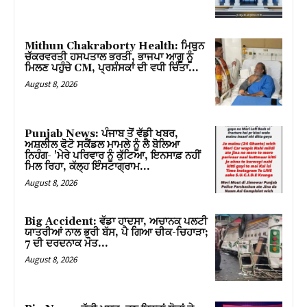
k panel
k panel
Mithun Chakraborty Health: ਮਿਥੁਨ
ਚੱਕਰਵਰਤੀ ਹਸਪਤਾਲ ਭਰਤੀ, ਭਾਜਪਾ ਆਗੂ ਨੂੰ
k panel
ਮਿਲਣ ਪਹੁੰਚੇ CM, ਪ੍ਰਸ਼ੰਸਕਾਂ ਦੀ ਵਧੀ ਚਿੰਤਾ…
August 8, 2026
k panel
k panel
Punjab News: ਪੰਜਾਬ ਤੋਂ ਵੱਡੀ ਖਬਰ,
ਅਸ਼ਲੀਲ ਫੋਟੋ ਸਕੈਂਡਲ ਮਾਮਲੇ ਨੂੰ ਲੈ ਬੋਲਿਆ
k panel
ਨਿਹੰਗ- 'ਮੇਰੇ ਪਰਿਵਾਰ ਨੂੰ ਕੁੱਟਿਆ, ਇਨਸਾਫ਼ ਨਹੀਂ
ਮਿਲ ਰਿਹਾ, ਕੱਲ੍ਹ ਇੰਸਟਾਗ੍ਰਾਮ...
k panel
August 8, 2026
k panel
Big Accident: ਵੱਡਾ ਹਾਦਸਾ, ਅਚਾਨਕ ਪਲਟੀ
ਯਾਤਰੀਆਂ ਨਾਲ ਭਰੀ ਬੱਸ, ਪੈ ਗਿਆ ਚੀਕ-ਚਿਹਾੜਾ;
k panel
7 ਦੀ ਦਰਦਨਾਕ ਮੌਤ…
August 8, 2026
k panel
k panel