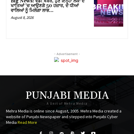
Big News: ਵੱਡੀ ਖਬਰ, ਹੁਣ ਇਨ੍ਹਾਂ ਲੋਕਾਂ ਦੇ
ਖਾਤਿਆਂ 'ਚ ਆਉਣਗੇ 50 ਹਜ਼ਾਰ, ਦੋ ਧੀਆਂ
k panel
ਵਾਲਿਆਂ ਨੂੰ ਮਿਲੇਗਾ ਲਾਭ…
August 8, 2026
k panel
k panel
k panel
- Advertisement -
k panel
k panel
k panel
PUNJABI MEDIA
k panel
A Unit of Mehra Media
k panel
Mehra Media is online since August, 2005. Mehra Media created a
website of Punjabi Newspaper and stepped into Punjabi Cyber
k panel
Media
Read More
k panel