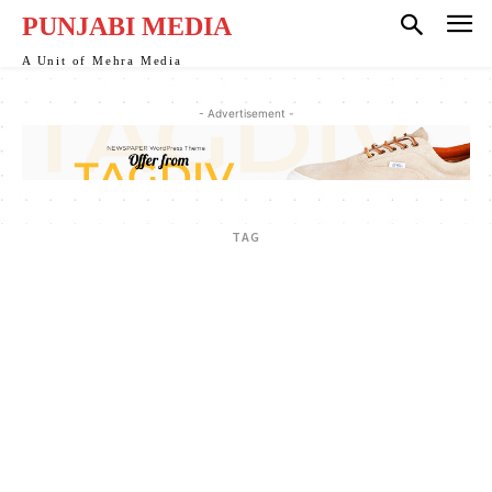
k
PUNJABI MEDIA
k
A Unit of Mehra Media
k
- Advertisement -
k panel
k
TAG
k
k Panel
k Panel
k
k
k