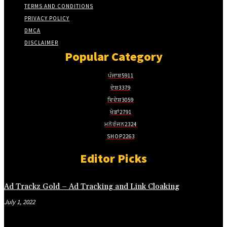
cklink panel
TERMS AND CONDITIONS
PRIVACY POLICY
cklink panel
DMCA
cklink panel
DISCLAIMER
Popular Category
cklink panel
cklink panel
ਪੰਜਾਬ
5911
ਦੇਸ਼
3379
cklink panel
ਵਿਦੇਸ਼
3059
cklink panel
ਖੇਡਾਂ
2791
ਮਨੋਰੰਜਨ
2324
cklink panel
SHOP
2263
cklink panel
Editor Picks
cklink panel
cklink panel
Ad Trackz Gold – Ad Tracking and Link Cloaking
cklink panel
July 1, 2022
sal Oku