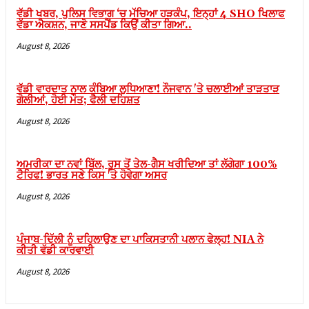
ਵੱਡੀ ਖਬਰ, ਪੁਲਿਸ ਵਿਭਾਗ ‘ਚ ਮੱਚਿਆ ਹੜਕੰਪ, ਇਨ੍ਹਾਂ 4 SHO ਖਿਲਾਫ
cklink panel
ਵੱਡਾ ਐਕਸ਼ਨ, ਜਾਣੋ ਸਸਪੈਂਡ ਕਿਉਂ ਕੀਤਾ ਗਿਆ..
cklink panel
August 8, 2026
cklink panel
cklink panel
ਵੱਡੀ ਵਾਰਦਾਤ ਨਾਲ ਕੰਬਿਆ ਲੁਧਿਆਣਾ! ਨੌਜਵਾਨ 'ਤੇ ਚਲਾਈਆਂ ਤਾੜਤਾੜ
ਗੋਲੀਆਂ, ਹੋਈ ਮੌਤ; ਫੈਲੀ ਦਹਿਸ਼ਤ
cklink panel
August 8, 2026
cklink panel
cklink panel
ਅਮਰੀਕਾ ਦਾ ਨਵਾਂ ਬਿੱਲ, ਰੂਸ ਤੋਂ ਤੇਲ-ਗੈਸ ਖਰੀਦਿਆ ਤਾਂ ਲੱਗੇਗਾ 100%
ਟੈਰਿਫ! ਭਾਰਤ ਸਣੇ ਕਿਸ 'ਤੇ ਹੋਵੇਗਾ ਅਸਰ
cklink panel
August 8, 2026
cklink panel
cklink panel
ਪੰਜਾਬ-ਦਿੱਲੀ ਨੂੰ ਦਹਿਲਾਉਣ ਦਾ ਪਾਕਿਸਤਾਨੀ ਪਲਾਨ ਫੇਲ੍ਹ! NIA ਨੇ
cklink panel
ਕੀਤੀ ਵੱਡੀ ਕਾਰਵਾਈ
August 8, 2026
cklink panel
cklink panel