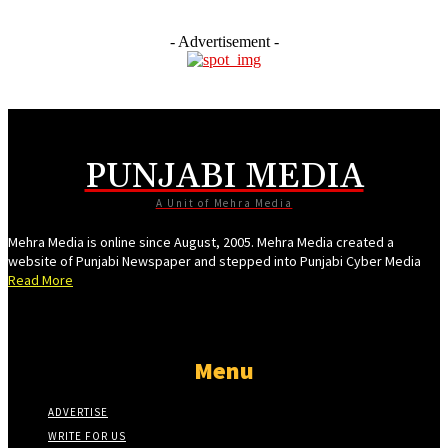
cklink panel
- Advertisement -
cklink panel
cklink panel
cklink panel
cklink panel
PUNJABI MEDIA
cklink panel
A Unit of Mehra Media
cklink panel
Mehra Media is online since August, 2005. Mehra Media created a
cklink panel
website of Punjabi Newspaper and stepped into Punjabi Cyber Media
Read More
cklink panel
cklink panel
cklink panel
Menu
cklink panel
ADVERTISE
cklink panel
WRITE FOR US