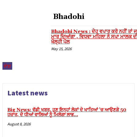
sal oku
Bhadohi
cklink panel
cklink panel
Bhadohi News : ਦੇਹ ਵਪਾਰ ਕਰੋ ਨਹੀਂ ਤਾਂ ਜਾਨ
ਮਾਰ ਦਿਆਂਗਾ , ਵਿਧਵਾ ਮਹਿਲਾ ਨੇ ਸਪਾ ਮਾਲਕ ਦ
luminati
ਖੋਲ੍ਹੀ ਪੋਲ
May 15, 2026
cklink panel
cklink panel
ਦੇਸ਼
cklink panel
cklink panel
Latest news
cklink panel
cklink panel
Big News: ਵੱਡੀ ਖਬਰ, ਹੁਣ ਇਨ੍ਹਾਂ ਲੋਕਾਂ ਦੇ ਖਾਤਿਆਂ 'ਚ ਆਉਣਗੇ 50
cklink panel
ਹਜ਼ਾਰ, ਦੋ ਧੀਆਂ ਵਾਲਿਆਂ ਨੂੰ ਮਿਲੇਗਾ ਲਾਭ…
cklink panel
August 8, 2026
cklink panel