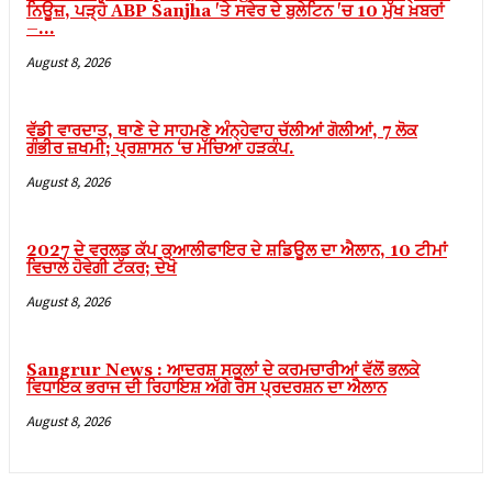
ਨਿਊਜ਼, ਪੜ੍ਹੋ ABP Sanjha 'ਤੇ ਸਵੇਰ ਦੇ ਬੁਲੇਟਿਨ 'ਚ 10 ਮੁੱਖ ਖ਼ਬਰਾਂ
link panel
–...
link panel
August 8, 2026
link panel
link panel
ਵੱਡੀ ਵਾਰਦਾਤ, ਥਾਣੇ ਦੇ ਸਾਹਮਣੇ ਅੰਨ੍ਹੇਵਾਹ ਚੱਲੀਆਂ ਗੋਲੀਆਂ, 7 ਲੋਕ
ਗੰਭੀਰ ਜ਼ਖਮੀ; ਪ੍ਰਸ਼ਾਸਨ ‘ਚ ਮੱਚਿਆ ਹੜਕੰਪ.
link panel
August 8, 2026
link panel
link panel
2027 ਦੇ ਵਰਲਡ ਕੱਪ ਕੁਆਲੀਫਾਇਰ ਦੇ ਸ਼ਡਿਊਲ ਦਾ ਐਲਾਨ, 10 ਟੀਮਾਂ
ਵਿਚਾਲੇ ਹੋਵੇਗੀ ਟੱਕਰ; ਦੇਖੋ
link panel
August 8, 2026
link panel
link panel
Sangrur News : ਆਦਰਸ਼ ਸਕੂਲਾਂ ਦੇ ਕਰਮਚਾਰੀਆਂ ਵੱਲੋਂ ਭਲਕੇ
link panel
ਵਿਧਾਇਕ ਭਰਾਜ ਦੀ ਰਿਹਾਇਸ਼ ਅੱਗੇ ਰੋਸ ਪ੍ਰਦਰਸ਼ਨ ਦਾ ਐਲਾਨ
August 8, 2026
link panel
al Oku