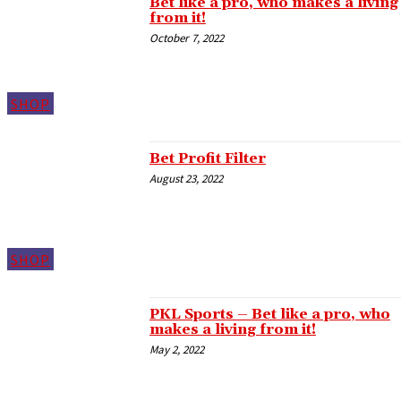
Bet like a pro, who makes a living
from it!
link panel
October 7, 2022
link panel
link panel
SHOP
link panel
link panel
Bet Profit Filter
link panel
August 23, 2022
link panel
link panel
SHOP
link panel
link panel
PKL Sports – Bet like a pro, who
link panel
makes a living from it!
May 2, 2022
link panel
link panel