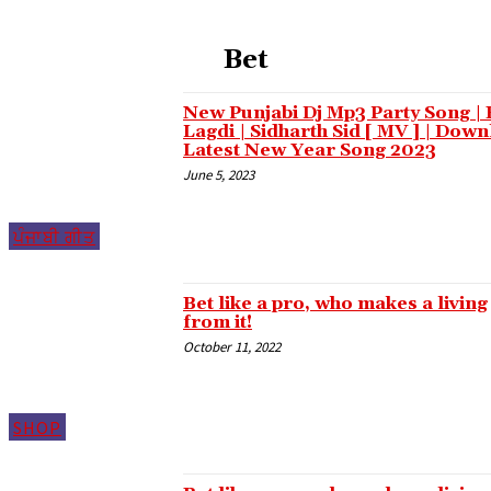
l oku
Bet
link panel
link panel
New Punjabi Dj Mp3 Party Song | 
Lagdi | Sidharth Sid [ MV ] | Dow
minati
Latest New Year Song 2023
June 5, 2023
link panel
link panel
ਪੰਜਾਬੀ ਗੀਤ
link panel
link panel
Bet like a pro, who makes a living
from it!
link panel
October 11, 2022
link panel
link panel
SHOP
link panel
link panel