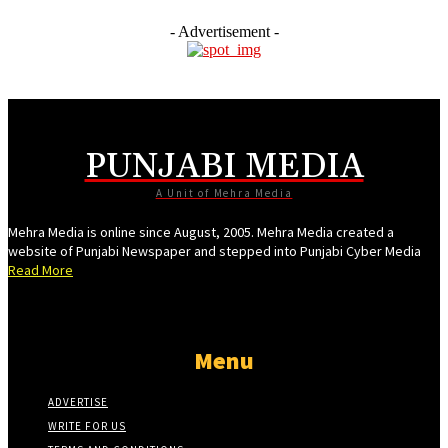
link paketleri
- Advertisement -
link satın al
link panel
link satın al
link panel
PUNJABI MEDIA
link panel
A Unit of Mehra Media
link panel
Mehra Media is online since August, 2005. Mehra Media created a
link panel
website of Punjabi Newspaper and stepped into Punjabi Cyber Media
Read More
link panel
link panel
link panel
Menu
link panel
ADVERTISE
link panel
WRITE FOR US
link panel