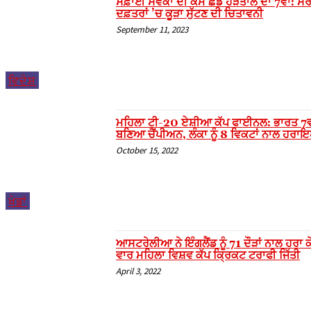
ਸਫ਼ਾਈ ਸੇਵਕਾਂ ਦੀ ਕੰਮ ਛੱਡੋ ਹੜਤਾਲ ਦਾ 7ਵਾਂ: ਸ
ਦਫ਼ਤਰਾਂ ’ਚ ਕੂੜਾ ਸੁੱਟਣ ਦੀ ਚਿਤਾਵਨੀ
acklink panel
September 11, 2023
acklink panel
acklink panel
ਵਿਦੇਸ਼
acklink panel
acklink panel
ਮਹਿਲਾ ਟੀ-20 ਏਸ਼ੀਆ ਕੱਪ ਫਾਈਨਲ: ਭਾਰਤ 7ਵੀ
acklink panel
ਬਣਿਆ ਚੈਂਪੀਅਨ, ਲੰਕਾ ਨੂੰ 8 ਵਿਕਟਾਂ ਨਾਲ ਹਰ
October 15, 2022
acklink panel
acklink panel
ਖੇਡਾਂ
acklink panel
acklink panel
ਆਸਟਰੇਲੀਆ ਨੇ ਇੰਗਲੈਂਡ ਨੂੰ 71 ਦੌੜਾਂ ਨਾਲ ਹਰਾ ਕੇ
acklink panel
ਵਾਰ ਮਹਿਲਾ ਵਿਸ਼ਵ ਕੱਪ ਕ੍ਰਿਕਟ ਟਰਾਫੀ ਜਿੱਤੀ
April 3, 2022
acklink panel
acklink panel