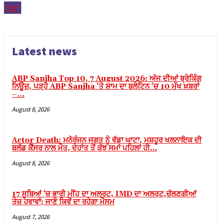
ਖੇਡਾਂ
acklink panel
acklink panel
acklink panel
Latest news
acklink panel
acklink panel
ABP Sanjha Top 10, 7 August 2026: ਅੱਜ ਦੀਆਂ ਬ੍ਰੇਕਿੰਗ
ਨਿਊਜ਼, ਪੜ੍ਹੋ ABP Sanjha 'ਤੇ ਸ਼ਾਮ ਦਾ ਬੁਲੇਟਿਨ 'ਚ 10 ਮੁੱਖ ਖ਼ਬਰਾਂ
acklink panel
–...
acklink panel
August 8, 2026
acklink panel
Actor Death: ਮਨੋਰੰਜਨ ਜਗਤ ਨੂੰ ਵੱਡਾ ਘਾਟਾ, ਮਸ਼ਹੂਰ ਖਲਨਾਇਕ ਦੀ
acklink panel
ਬਲੱਡ ਕੈਂਸਰ ਨਾਲ ਮੌਤ, ਦੇਹਾਂਤ ਤੋਂ ਕੁੱਝ ਸਮਾਂ ਪਹਿਲਾਂ ਹੀ…
acklink panel
August 8, 2026
acklink panel
acklink panel
17 ਸੂਬਿਆਂ ‘ਚ ਭਾਰੀ ਮੀਂਹ ਦਾ ਅਲਰਟ, IMD ਦਾ ਅਲਰਟ,ਚੱਲਣਗੀਆਂ
ਤੇਜ਼ ਹਵਾਵਾਂ; ਜਾਣੋ ਕਿਵੇਂ ਦਾ ਰਹੇਗਾ ਮੌਸਮ
acklink panel
August 7, 2026