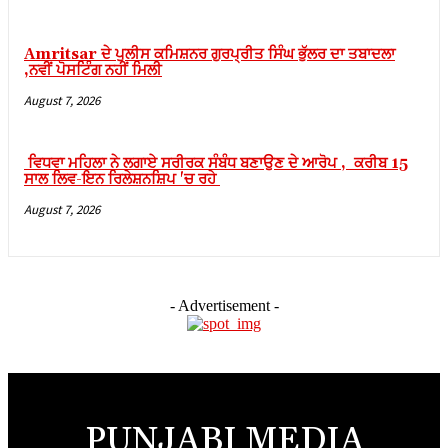
acklink panel
acklink panel
Amritsar ਦੇ ਪੁਲੀਸ ਕਮਿਸ਼ਨਰ ਗੁਰਪ੍ਰੀਤ ਸਿੰਘ ਭੁੱਲਰ ਦਾ ਤਬਾਦਲਾ
,ਨਵੀਂ ਪੋਸਟਿੰਗ ਨਹੀਂ ਮਿਲੀ
acklink panel
August 7, 2026
acklink panel
acklink panel
ਵਿਧਵਾ ਮਹਿਲਾ ਨੇ ਲਗਾਏ ਸਰੀਰਕ ਸੰਬੰਧ ਬਣਾਉਣ ਦੇ ਆਰੋਪ , ਕਰੀਬ 15
ਸਾਲ ਲਿਵ-ਇਨ ਰਿਲੇਸ਼ਨਸ਼ਿਪ 'ਚ ਰਹੇ
acklink panel
August 7, 2026
acklink panel
acklink panel
acklink panel
- Advertisement -
acklink panel
acklink panel
acklink panel
asal Oku
PUNJABI MEDIA