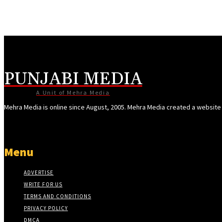
klink panel
klink panel
klink panel
klink panel
PUNJABI MEDIA
klink panel
klink panel
A Unit of Mehra Media
klink panel
Mehra Media is online since August, 2005. Mehra Media created a websit
klink panel
klink panel
Menu
klink panel
ADVERTISE
klink panel
WRITE FOR US
klink panel
TERMS AND CONDITIONS
sal Oku
PRIVACY POLICY
DMCA