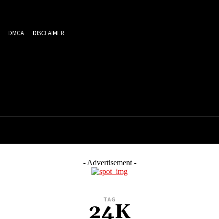
DMCA
DISCLAIMER
MEDIA
ਮਨੋਰੰਜਨ
ਕਾਰੋਬਾਰ
ਖੇਡਾਂ
ਸਿਹਤ
ਪ੍ਰਵਾਸੀ
- Advertisement -
TAG
24K