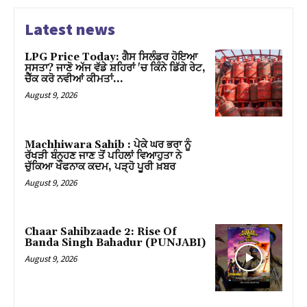
Latest news
l
LPG Price Today: ਗੈਸ ਸਿਲੰਡਰ ਹੋਇਆ
ਸਸਤਾ? ਜਾਣੋ ਅੱਜ ਵੱਡੇ ਸ਼ਹਿਰਾਂ 'ਚ ਕਿੰਨੇ ਡਿੱਗੇ ਰੇਟ,
ਚੈੱਕ ਕਰੋ ਨਵੀਆਂ ਕੀਮਤਾਂ…
August 9, 2026
Machhiwara Sahib : ਪੇਕੇ ਘਰ ਭਰਾ ਨੂੰ
ਰੱਖੜੀ ਬੰਨ੍ਹਣ ਜਾਣ ਤੋਂ ਪਹਿਲਾਂ ਵਿਆਹੁਤਾ ਨੇ
ਚੁੱਕਿਆ ਖੌਫਨਾਕ ਕਦਮ, ਪੜ੍ਹੋ ਪੂਰੀ ਖ਼ਬਰ
August 9, 2026
Chaar Sahibzaade 2: Rise Of
Banda Singh Bahadur (PUNJABI)
August 9, 2026