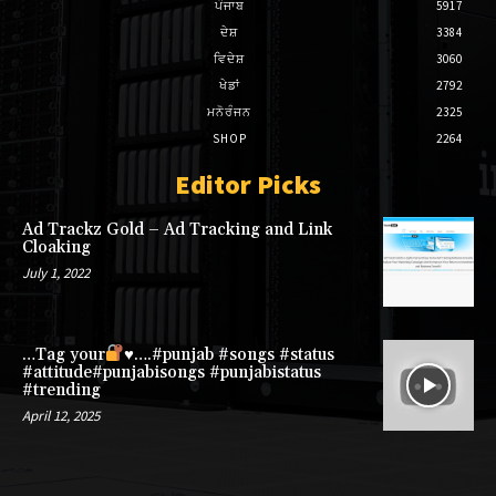
ਪੰਜਾਬ
5917
ਦੇਸ਼
3384
ਵਿਦੇਸ਼
3060
ਖੇਡਾਂ
2792
ਮਨੋਰੰਜਨ
2325
SHOP
2264
Editor Picks
Ad Trackz Gold – Ad Tracking and Link
Cloaking
July 1, 2022
…Tag your
♥️
….#punjab #songs #status
#attitude#punjabisongs #punjabistatus
#trending
April 12, 2025