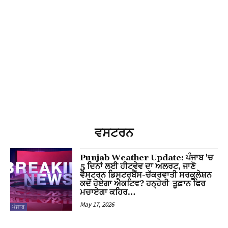
l
ਵਸਟਰਨ
Punjab Weather Update: ਪੰਜਾਬ 'ਚ
5 ਦਿਨਾਂ ਲਈ ਹੀਟਵੇਵ ਦਾ ਅਲਰਟ, ਜਾਣੋ
ਵੈਸਟਰਨ ਡਿਸਟਰਬੈਂਸ-ਚੱਕਰਵਾਤੀ ਸਰਕੂਲੇਸ਼ਨ
ਕਦੋਂ ਹੋਏਗਾ ਐਕਟਿਵ? ਹਨ੍ਹੇਰੀ-ਤੂਫ਼ਾਨ ਫਿਰ
ਮਚਾਏਗਾ ਕਹਿਰ…
May 17, 2026
ਪੰਜਾਬ