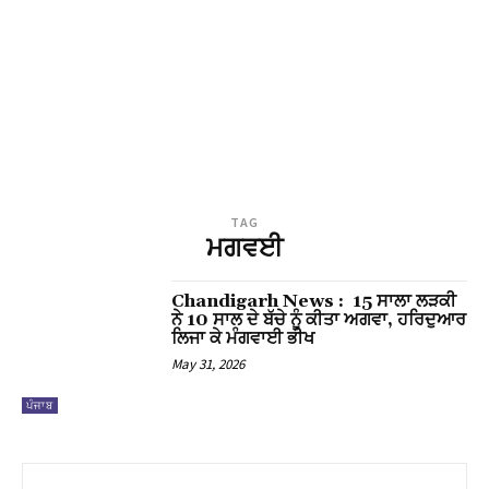
TAG
ਮਗਵਈ
Chandigarh News : 15 ਸਾਲਾ ਲੜਕੀ
ਨੇ 10 ਸਾਲ ਦੇ ਬੱਚੇ ਨੂੰ ਕੀਤਾ ਅਗਵਾ, ਹਰਿਦੁਆਰ
ਲਿਜਾ ਕੇ ਮੰਗਵਾਈ ਭੀਖ
May 31, 2026
ਪੰਜਾਬ