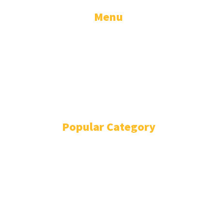
Menu
ADVERTISE
WRITE FOR US
TERMS AND CONDITIONS
PRIVACY POLICY
DMCA
DISCLAIMER
Popular Category
ਪੰਜਾਬ
5897
ਦੇਸ਼
3369
ਵਿਦੇਸ਼
3058
ਖੇਡਾਂ
2788
ਮਨੋਰੰਜਨ
2321
SHOP
2263