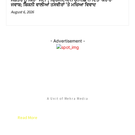
ਮੰਗੇਤਰ ਨੂੰ ਕਿਹਾ 'ਮੋਟੀ', ਕ੍ਰਿਸਟਿਆਨੋ ਰੋਨਾਲਡੋ ਨੇ ਦਿੱਤਾ ਕਰਾਰਾ
ਜਵਾਬ; ਬਿਕਨੀ ਵਾਲੀਆਂ ਤਸਵੀਰਾਂ 'ਤੇ ਮਚਿਆ ਵਿਵਾਦ
August 6, 2026
- Advertisement -
PUNJABI MEDIA
A Unit of Mehra Media
Mehra Media is online since August, 2005. Mehra Media created a
website of Punjabi Newspaper and stepped into Punjabi Cyber
Media
Read More