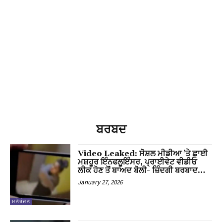
cklink
cklink
uy Hacklink
cklink
cklink
cklink satın al
ਬਰਬਦ
cklink Panel
Video Leaked: ਸੋਸ਼ਲ ਮੀਡੀਆ 'ਤੇ ਛਾਈ
cklink Panel
ਮਸ਼ਹੂਰ ਇੰਨਫਲੂਇੰਸਰ, ਪ੍ਰਾਈਵੇਟ ਵੀਡੀਓ
ਲੀਕ ਹੋਣ ਤੋਂ ਬਾਅਦ ਬੋਲੀ- ਜ਼ਿੰਦਗੀ ਬਰਬਾਦ…
cklink
January 27, 2026
cklink
ਮਨੋਰੰਜਨ
cklink panel