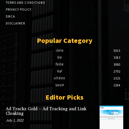
TERMS AND CONDITIONS
cklink panel
PRIVACY POLICY
DMCA
cklink panel
DISCLAIMER
asal Oku
Popular Category
cklink paketleri
ਪੰਜਾਬ
5915
cklink satın al
ਦੇਸ਼
3383
ਵਿਦੇਸ਼
3060
cklink panel
ਖੇਡਾਂ
2792
ਮਨੋਰੰਜਨ
2325
cklink satın al
SHOP
2264
cklink panel
Editor Picks
cklink panel
Ad Trackz Gold – Ad Tracking and Link
Cloaking
cklink panel
July 1, 2022
cklink panel