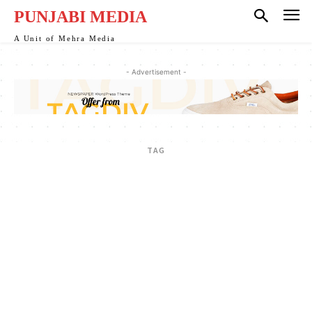
cklink
PUNJABI MEDIA
cklink
A Unit of Mehra Media
cklink
- Advertisement -
cklink panel
cklink
TAG
cklink
cklink Panel
cklink Panel
cklink
cklink
cklink