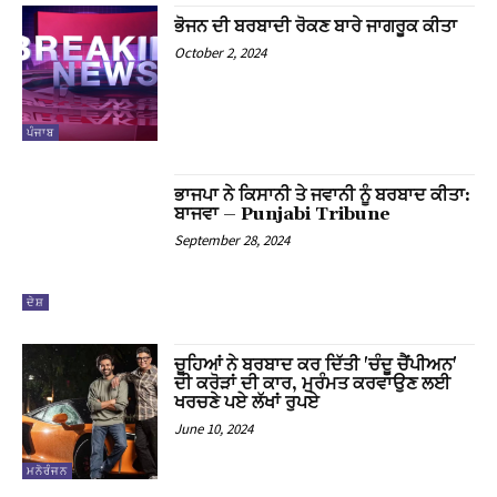
cklink panel
ਭੋਜਨ ਦੀ ਬਰਬਾਦੀ ਰੋਕਣ ਬਾਰੇ ਜਾਗਰੂਕ ਕੀਤਾ
October 2, 2024
cklink panel
cklink panel
ਪੰਜਾਬ
cklink panel
ਭਾਜਪਾ ਨੇ ਕਿਸਾਨੀ ਤੇ ਜਵਾਨੀ ਨੂੰ ਬਰਬਾਦ ਕੀਤਾ:
cklink panel
ਬਾਜਵਾ – Punjabi Tribune
September 28, 2024
cklink panel
cklink panel
ਦੇਸ਼
cklink panel
ਚੂਹਿਆਂ ਨੇ ਬਰਬਾਦ ਕਰ ਦਿੱਤੀ 'ਚੰਦੂ ਚੈਂਪੀਅਨ'
ਦੀ ਕਰੋੜਾਂ ਦੀ ਕਾਰ, ਮੁਰੰਮਤ ਕਰਵਾਉਣ ਲਈ
cklink panel
ਖਰਚਣੇ ਪਏ ਲੱਖਾਂ ਰੁਪਏ
June 10, 2024
cklink panel
ਮਨੋਰੰਜਨ
cklink panel