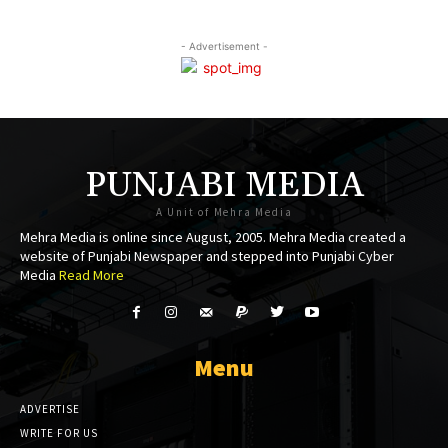
cklink panel
- Advertisement -
cklink panel
cklink panel
cklink panel
PUNJABI MEDIA
cklink panel
A Unit of Mehra Media
cklink panel
Mehra Media is online since August, 2005. Mehra Media created a
website of Punjabi Newspaper and stepped into Punjabi Cyber
cklink panel
Media
Read More
cklink panel
cklink panel
Menu
cklink panel
ADVERTISE
cklink panel
WRITE FOR US