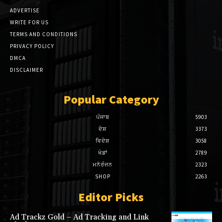
ADVERTISE
WRITE FOR US
TERMS AND CONDITIONS
PRIVACY POLICY
DMCA
DISCLAIMER
Popular Category
ਪੰਜਾਬ
5903
ਦੇਸ਼
3373
ਵਿਦੇਸ਼
3058
ਖੇਡਾਂ
2789
ਮਨੋਰੰਜਨ
2323
SHOP
2263
Editor Picks
Ad Trackz Gold – Ad Tracking and Link