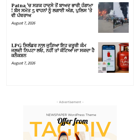
Patna ‘ਚ ਸੜਕ ਹਾਦਸੇ ਤੋਂ ਬਾਅਦ ਭਾਰੀ ਹੰਗਾਮਾ
! ਬੱਸ ਸਮੇਤ 5 ਵਾਹਨਾਂ ਨੂੰ ਲਗਾਈ ਅੱਗ, ਪੁਲਿਸ ‘ਤੇ
ਵੀ ਪੱਥਰਾਅ
August 7, 2026
LPG ਸਿਲੰਡਰ ਨਾਲ ਜੁੜਿਆ ਇਹ ਜ਼ਰੂਰੀ ਕੰਮ
ਜਲਦੀ ਨਿਪਟਾ ਲਓ, ਨਹੀਂ ਤਾਂ ਕੱਟਿਆ ਜਾ ਸਕਦਾ ਹੈ
ਕਨੈਕਸ਼ਨ
August 7, 2026
- Advertisement -