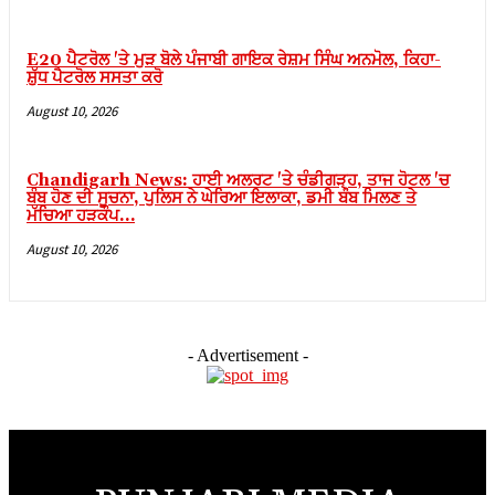
Hacklink panel
E20 ਪੈਟਰੋਲ 'ਤੇ ਮੁੜ ਬੋਲੇ ਪੰਜਾਬੀ ਗਾਇਕ ਰੇਸ਼ਮ ਸਿੰਘ ਅਨਮੋਲ, ਕਿਹਾ-
Hacklink Panel
ਸ਼ੁੱਧ ਪੈਟਰੋਲ ਸਸਤਾ ਕਰੋ
Hacklink Panel
August 10, 2026
Hacklink Panel
Chandigarh News: ਹਾਈ ਅਲਰਟ 'ਤੇ ਚੰਡੀਗੜ੍ਹ, ਤਾਜ ਹੋਟਲ 'ਚ
Hacklink Panel
ਬੰਬ ਹੋਣ ਦੀ ਸੂਚਨਾ, ਪੁਲਿਸ ਨੇ ਘੇਰਿਆ ਇਲਾਕਾ, ਡਮੀ ਬੰਬ ਮਿਲਣ ਤੇ
ਮੱਚਿਆ ਹੜਕੰਪ…
Hacklink Panel
August 10, 2026
Hacklink Panel
Hacklink Panel
Hacklink Panel
- Advertisement -
Hacklink Panel
Hacklink panel
Hacklink panel
Hacklink panel