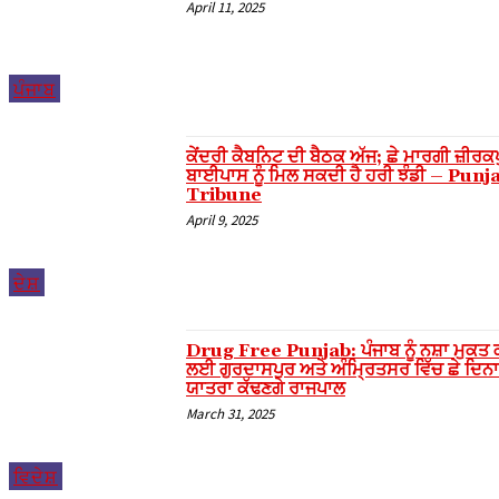
April 11, 2025
Hacklink panel
Hacklink panel
Hacklink panel
ਪੰਜਾਬ
Hacklink panel
ਕੇਂਦਰੀ ਕੈਬਨਿਟ ਦੀ ਬੈਠਕ ਅੱਜ; ਛੇ ਮਾਰਗੀ ਜ਼ੀਰਕ
Hacklink panel
ਬਾਈਪਾਸ ਨੂੰ ਮਿਲ ਸਕਦੀ ਹੈ ਹਰੀ ਝੰਡੀ – Punj
Tribune
Hacklink panel
April 9, 2025
Hacklink panel
Hacklink panel
ਦੇਸ਼
Hacklink panel
Drug Free Punjab: ਪੰਜਾਬ ਨੂੰ ਨਸ਼ਾ ਮੁਕਤ
Hacklink panel
ਲਈ ਗੁਰਦਾਸਪੁਰ ਅਤੇ ਅੰਮ੍ਰਿਤਸਰ ਵਿੱਚ ਛੇ ਦਿਨਾ
ਯਾਤਰਾ ਕੱਢਣਗੇ ਰਾਜਪਾਲ
Hacklink panel
March 31, 2025
Hacklink panel
Masal Oku
ਵਿਦੇਸ਼