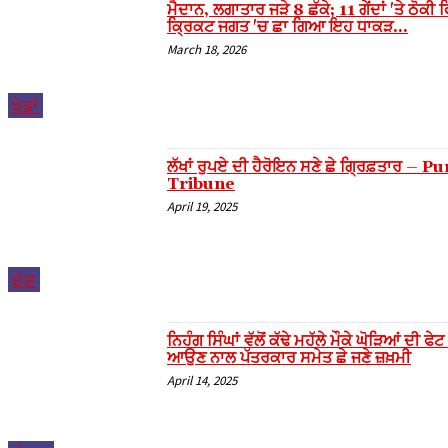
ਮੈਦਾਨ, ਲਗਾਤਾਰ ਜੜੇ 8 ਛੱਕੇ; 11 ਗੇਂਦਾਂ 'ਤੇ ਠੋਕੀ 
Hacklink panel
ਕ੍ਰਿਕਟ ਜਗਤ 'ਚ ਛਾ ਗਿਆ ਇਹ ਧਾਕੜ...
March 18, 2026
Hacklink panel
Hacklink panel
ਖੇਡਾਂ
Hacklink panel
Hacklink panel
ਲੱਖਾਂ ਰੁਪਏ ਦੀ ਹੈਰੋਇਨ ਸਣੇ ਛੇ ਗ੍ਰਿਫ਼ਤਾਰ – P
Tribune
Hacklink panel
April 19, 2025
Hacklink panel
Hacklink panel
ਦੇਸ਼
Hacklink panel
Hacklink panel
ਨਿਹੰਗ ਸਿੰਘਾਂ ਵੱਲੋਂ ਕੱਢੇ ਮਹੱਲੇ ਮੌਕੇ ਘੋੜਿਆਂ ਦੀ ਫੇਟ
ਆਉਣ ਨਾਲ ਪੱਤਰਕਾਰ ਸਮੇਤ ਛੇ ਜਣੇ ਜ਼ਖ਼ਮੀ
Hacklink panel
April 14, 2025
Hacklink panel
Hacklink panel