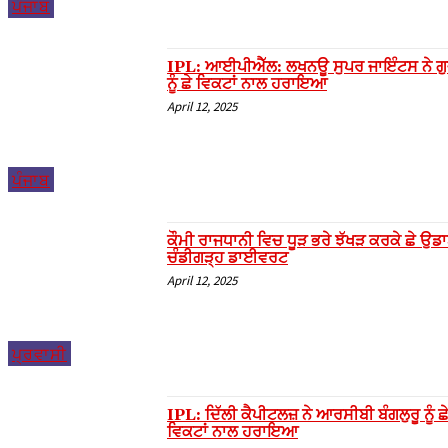
ਪੰਜਾਬ
Hacklink panel
Hacklink panel
IPL: ਆਈਪੀਐੱਲ: ਲਖਨਊ ਸੁਪਰ ਜਾਇੰਟਸ ਨੇ ਗ
ਨੂੰ ਛੇ ਵਿਕਟਾਂ ਨਾਲ ਹਰਾਇਆ
Hacklink panel
April 12, 2025
Hacklink panel
Hacklink panel
ਪੰਜਾਬ
Hacklink panel
Hacklink panel
ਕੌਮੀ ਰਾਜਧਾਨੀ ਵਿਚ ਧੂੜ ਭਰੇ ਝੱਖੜ ਕਰਕੇ ਛੇ ਉਡਾ
Hacklink panel
ਚੰਡੀਗੜ੍ਹ ਡਾਈਵਰਟ
April 12, 2025
Hacklink panel
Hacklink panel
ਪ੍ਰਵਾਸੀ
Hacklink panel
Hacklink panel
IPL: ਦਿੱਲੀ ਕੈਪੀਟਲਜ਼ ਨੇ ਆਰਸੀਬੀ ਬੰਗਲੁਰੂ ਨੂੰ ਛ
Hacklink panel
ਵਿਕਟਾਂ ਨਾਲ ਹਰਾਇਆ