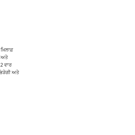
ਖ਼ਿਲਾਫ਼
 ਅਤੇ
 2 ਵਾਰ
ਭਿੜੇਗੀ ਅਤੇ