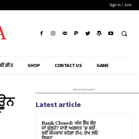
Sign in / Join
A
ਾਬੀ ਗੀਤ
SHOP
CONTACT US
GAME
- Advertisement -
ਾਊਨ
Latest article
ਮ
Bank Closed: ਅੱਜ ਬੈਂਕ ਬੰਦ
ਜਾਂ ਖੁੱਲ੍ਹੇ? ਜਾਣੋ ਅਗਸਤ 'ਚ ਕਦੋਂ-
ਕਦੋਂ ਕੰਮਕਾਜ ਰਹੇਗਾ ਠੱਪ; ਦੇਖ ਲਓ
ਲਿਸਟ