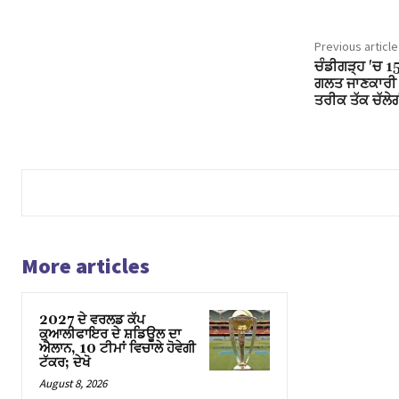
cklink panel
Previous article
cklink panel
ਚੰਡੀਗੜ੍ਹ 'ਚ 1
ਗਲਤ ਜਾਣਕਾਰੀ ਦ
sal Oku
ਤਰੀਕ ਤੱਕ ਚੱਲੇ
klink paketleri
klink satın al
cklink panel
klink satın al
More articles
cklink panel
2027 ਦੇ ਵਰਲਡ ਕੱਪ
cklink panel
ਕੁਆਲੀਫਾਇਰ ਦੇ ਸ਼ਡਿਊਲ ਦਾ
ਐਲਾਨ, 10 ਟੀਮਾਂ ਵਿਚਾਲੇ ਹੋਵੇਗੀ
cklink panel
ਟੱਕਰ; ਦੇਖੋ
August 8, 2026
cklink panel