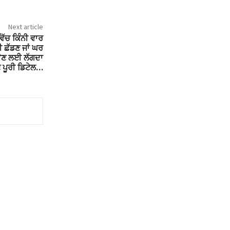
Next article
ੱਚ ਕਿੰਨੀ ਵਾਰ
 ਛੱਡਣ ਜਾਂ ਘਰ
ਉਣ ਲਈ ਲੱਗਦਾ
ੋ ਪੂਰੀ ਡਿਟੇਲ…