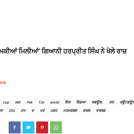
 ਧਮਕੀਆਂ ਮਿਲੀਆਂ’ ਗਿਆਨੀ ਹਰਪ੍ਰੀਤ ਸਿੰਘ ਨੇ ਖੋਲੇ ਰਾਜ਼
ink
Cup
IND
Pak
T20
world
ਇਕ
ਇਡਆ
ਸਡਊਲ..
ਸ਼ਰ
ਕਊਟਡਊ
ਜਣ
ਟ20
ਟਮ
ਦ
ਪਰ
ਪੜਹ
ਮਹਮਕਬਲ
ਵਚਲ
ਵਰਲਡ