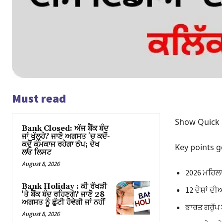
klink satın al
cklink Panel
cklink
cklink panel
Must read
sal oku
Show Quick
cklink panel
Bank Closed: ਅੱਜ ਬੈਂਕ ਬੰਦ
ਜਾਂ ਖੁੱਲ੍ਹੇ? ਜਾਣੋ ਅਗਸਤ 'ਚ ਕਦੋਂ-
cklink panel
ਕਦੋਂ ਕੰਮਕਾਜ ਰਹੇਗਾ ਠੱਪ; ਦੇਖ
Key points g
ਲਓ ਲਿਸਟ
August 8, 2026
uminati
2026 ਮਹਿਲਾ 
cklink panel
Bank Holiday : ਕੀ ਰੱਖੜੀ
12 ਦੇਸ਼ਾਂ ਦੀ
'ਤੇ ਬੈਂਕ ਬੰਦ ਰਹਿਣਗੇ? ਜਾਣੋ 28
ਅਗਸਤ ਨੂੰ ਛੁੱਟੀ ਹੋਵੇਗੀ ਜਾਂ ਨਹੀਂ
cklink panel
ਭਾਰਤ ਗਰੁੱਪ
August 8, 2026