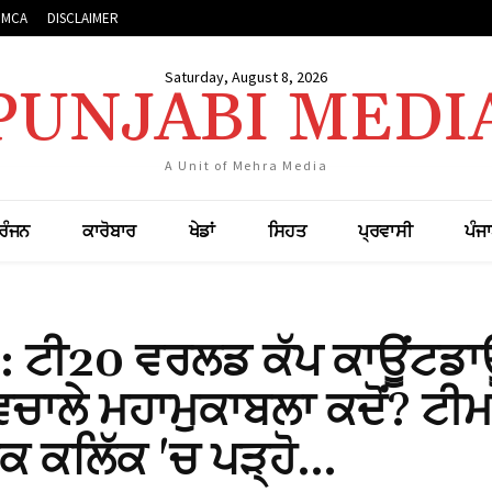
DMCA
DISCLAIMER
Saturday, August 8, 2026
PUNJABI MEDI
A Unit of Mehra Media
ਰੰਜਨ
ਕਾਰੋਬਾਰ
ਖੇਡਾਂ
ਸਿਹਤ
ਪ੍ਰਵਾਸੀ
ਪੰਜ
 ਟੀ20 ਵਰਲਡ ਕੱਪ ਕਾਊਂਟਡ
ਿਚਾਲੇ ਮਹਾਮੁਕਾਬਲਾ ਕਦੋਂ? ਟੀ
ਕ ਕਲਿੱਕ 'ਚ ਪੜ੍ਹੋ…