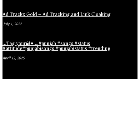
Ad Trackz Gold – Ad Tracking and Link Cloaking
July 1, 2022
…Tag your🔐♥️….#punjab #songs #status
#attitude#punjabisongs #punjabistatus #trending
April 12, 2025