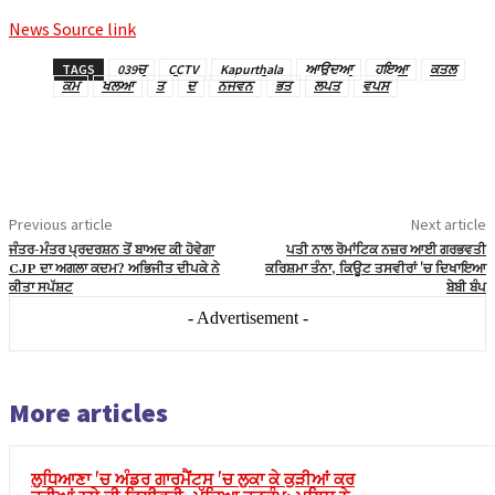
News Source link
TAGS
039ਚ
CCTV
Kapurthala
ਆਉਦਆ
ਹਇਆ
ਕਤਲ
ਕਮ
ਖਲਆ
ਤ
ਦ
ਨਜਵਨ
ਭਤ
ਲਪਤ
ਵਪਸ
Previous article
Next article
ਜੰਤਰ-ਮੰਤਰ ਪ੍ਰਦਰਸ਼ਨ ਤੋਂ ਬਾਅਦ ਕੀ ਹੋਵੇਗਾ
ਪਤੀ ਨਾਲ ਰੋਮਾਂਟਿਕ ਨਜ਼ਰ ਆਈ ਗਰਭਵਤੀ
CJP ਦਾ ਅਗਲਾ ਕਦਮ? ਅਭਿਜੀਤ ਦੀਪਕੇ ਨੇ
ਕਰਿਸ਼ਮਾ ਤੰਨਾ, ਕਿਊਟ ਤਸਵੀਰਾਂ 'ਚ ਦਿਖਾਇਆ
ਕੀਤਾ ਸਪੱਸ਼ਟ
ਬੇਬੀ ਬੰਪ
- Advertisement -
More articles
ਲੁਧਿਆਣਾ 'ਚ ਅੰਡਰ ਗਾਰਮੈਂਟਸ 'ਚ ਲੁਕਾ ਕੇ ਕੁੜੀਆਂ ਕਰ