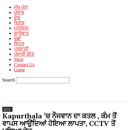
ਮੁੱਖ ਪੰਨਾ
ਪੰਜਾਬ
ਦੇਸ਼
ਵਿਦੇਸ਼
ਮਨੋਰੰਜਨ
ਕਾਰੋਬਾਰ
ਖੇਡਾਂ
ਸਿਹਤ
ਪ੍ਰਵਾਸੀ
ਪੰਜਾਬੀ ਗੀਤ
Shop
Contact Us
Game
Search
PUNJABI MEDIA
A Unit of Mehra Media
ਪੰਜਾਬ
Kapurthala 'ਚ ਨੌਜਵਾਨ ਦਾ ਕਤਲ , ਕੰਮ ਤੋਂ
ਵਾਪਸ ਆਉਂਦਿਆਂ ਹੋਇਆ ਲਾਪਤਾ, CCTV ਤੋਂ