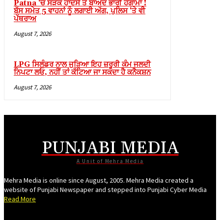
Patna ‘ਚ ਸੜਕ ਹਾਦਸੇ ਤੋਂ ਬਾਅਦ ਭਾਰੀ ਹੰਗਾਮਾ !
ਬੱਸ ਸਮੇਤ 5 ਵਾਹਨਾਂ ਨੂੰ ਲਗਾਈ ਅੱਗ, ਪੁਲਿਸ ‘ਤੇ ਵੀ
ਪੱਥਰਾਅ
August 7, 2026
LPG ਸਿਲੰਡਰ ਨਾਲ ਜੁੜਿਆ ਇਹ ਜ਼ਰੂਰੀ ਕੰਮ ਜਲਦੀ
ਨਿਪਟਾ ਲਓ, ਨਹੀਂ ਤਾਂ ਕੱਟਿਆ ਜਾ ਸਕਦਾ ਹੈ ਕਨੈਕਸ਼ਨ
August 7, 2026
PUNJABI MEDIA
A Unit of Mehra Media
Mehra Media is online since August, 2005. Mehra Media created a
website of Punjabi Newspaper and stepped into Punjabi Cyber Media
Read More