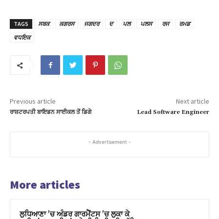
nk panel
TAGS
ਸਬਕ
ਕਗਰਸ
ਜਗਦਰ
ਦ
ਪਲ
ਪਲਸ
ਰਜ
ਰਮਡ
nk panel
ਵਧਇਕ
nk panel
nk panel
nk panel
Previous article
Next article
nk panel
ਰਾਸ਼ਟਰਪਤੀ ਬਾਇਡਨ ਸਾਈਕਲ ਤੋਂ ਡਿਗੇ
Lead Software Engineer
nk panel
- Advertisement -
nk panel
nk panel
More articles
nk panel
nk panel
ਲੁਧਿਆਣਾ 'ਚ ਅੰਡਰ ਗਾਰਮੈਂਟਸ 'ਚ ਲੁਕਾ ਕੇ