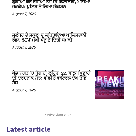
ਕੁੜੀਆਂ ਕਰ ਰਹੀਆਂ ਨਸ਼ੇ ਦੀ ਡਿਲੀਵਰੀ, ਮੱਚਿਆ
ਹੜਕੰਪ; ਪੁਲਿਸ ਨੇ ਲਿਆ ਐਕਸ਼ਨ
nk panel
August 7, 2026
nk panel
nk panel
ਜਲੰਧਰ ਦੇ ਸਕੂਲ 'ਚ ਲਹਿਰਾਇਆ ਖਾਲਿਸਤਾਨੀ
ਝੰਡਾ, SFJ ਮੁਖੀ ਪੰਨੂੂ ਨੇ ਦਿੱਤੀ ਧਮਕੀ
nk panel
August 7, 2026
nk panel
nk panel
ਖੇਡ ਜਗਤ 'ਚ ਸੋਗ ਦੀ ਲਹਿਰ, 24 ਸਾਲਾ ਖਿਡਾਰੀ
ਦੀ ਦਰਦਨਾਕ ਮੌਤ; ਵੀਡੀਓ ਵਾਇਰਲ ਦੇਖ ਉੱਡੇ
ਹੋਸ਼
nk panel
August 7, 2026
nk panel
nk panel
- Advertisement -
nk panel
Latest article
nk panel