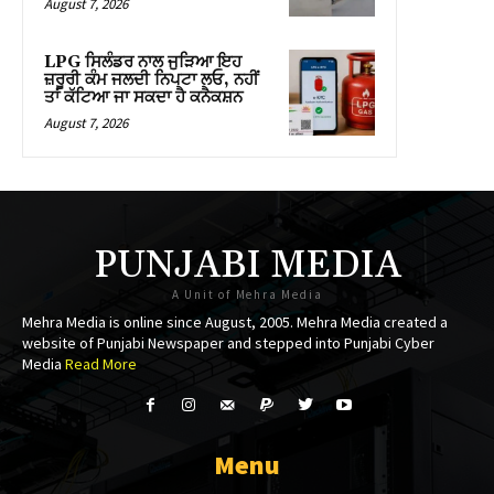
August 7, 2026
nk panel
nk panel
LPG ਸਿਲੰਡਰ ਨਾਲ ਜੁੜਿਆ ਇਹ
ਜ਼ਰੂਰੀ ਕੰਮ ਜਲਦੀ ਨਿਪਟਾ ਲਓ, ਨਹੀਂ
ਤਾਂ ਕੱਟਿਆ ਜਾ ਸਕਦਾ ਹੈ ਕਨੈਕਸ਼ਨ
nk panel
August 7, 2026
nk panel
nk panel
nk panel
PUNJABI MEDIA
nk panel
A Unit of Mehra Media
Mehra Media is online since August, 2005. Mehra Media created a
nk panel
website of Punjabi Newspaper and stepped into Punjabi Cyber
Media
Read More
nk panel
nk panel
Menu
nk panel