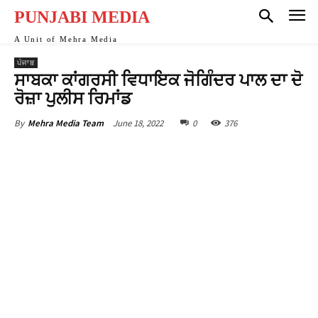
nk
PUNJABI MEDIA
nk
A Unit of Mehra Media
ਪੰਜਾਬ
nk
ਸਾਬਕਾ ਕਾਂਗਰਸੀ ਵਿਧਾਇਕ ਜੋਗਿੰਦਰ ਪਾਲ ਦਾ ਦੋ
ਰੋਜ਼ਾ ਪੁਲੀਸ ਰਿਮਾਂਡ
nk panel
June 18, 2022
0
376
By
Mehra Media Team
nk
nk
nk Panel
nk Panel
nk
nk
nk