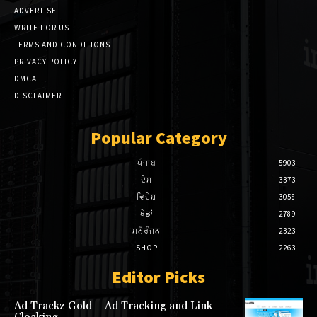
ADVERTISE
nk panel
WRITE FOR US
TERMS AND CONDITIONS
nk panel
PRIVACY POLICY
 Oku
DMCA
DISCLAIMER
nk paketleri
Popular Category
nk satın al
ਪੰਜਾਬ
5903
nk panel
ਦੇਸ਼
3373
nk satın al
ਵਿਦੇਸ਼
3058
ਖੇਡਾਂ
2789
nk panel
ਮਨੋਰੰਜਨ
2323
SHOP
2263
nk panel
Editor Picks
nk panel
Ad Trackz Gold – Ad Tracking and Link
nk panel