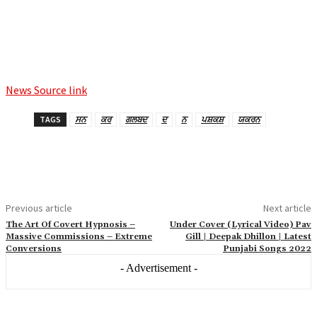
News Source link
TAGS
ਸਨ
ਕਰ
ਗਲਬਦ
ਦ
ਨ
ਪਸ਼ਕਸ਼
ਯਕਰਨ
Previous article
Next article
The Art Of Covert Hypnosis –
Under Cover (Lyrical Video) Pav
Massive Commissions – Extreme
Gill | Deepak Dhillon | Latest
Conversions
Punjabi Songs 2022
- Advertisement -