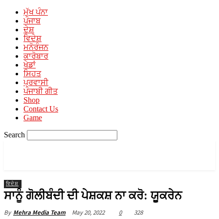
ਮੁੱਖ ਪੰਨਾ
ਪੰਜਾਬ
ਦੇਸ਼
ਵਿਦੇਸ਼
ਮਨੋਰੰਜਨ
ਕਾਰੋਬਾਰ
ਖੇਡਾਂ
ਸਿਹਤ
ਪ੍ਰਵਾਸੀ
ਪੰਜਾਬੀ ਗੀਤ
Shop
Contact Us
Game
Search
PUNJABI MEDIA
A Unit of Mehra Media
ਵਿਦੇਸ਼
ਸਾਨੂੰ ਗੋਲੀਬੰਦੀ ਦੀ ਪੇਸ਼ਕਸ਼ ਨਾ ਕਰੋ: ਯੂਕਰੇਨ
May 20, 2022
0
328
By
Mehra Media Team