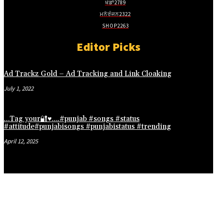
ਖੇਡਾਂ
2789
ਮਨੋਰੰਜਨ
2322
SHOP
2263
Editor Picks
Ad Trackz Gold – Ad Tracking and Link Cloaking
July 1, 2022
…Tag your🔐♥️….#punjab #songs #status
#attitude#punjabisongs #punjabistatus #trending
April 12, 2025