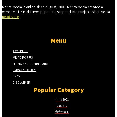
Mehra Media is online since August, 2005. Mehra Media created a
website of Punjabi Newspaper and stepped into Punjabi Cyber Media
Read More
Menu
ADVERTISE
WRITE FOR US
TERMS AND CONDITIONS
PRIVACY POLICY
DMCA
DISCLAIMER
Popular Category
ਪੰਜਾਬ
5901
ਦੇਸ਼
3372
ਵਿਦੇਸ਼
3058