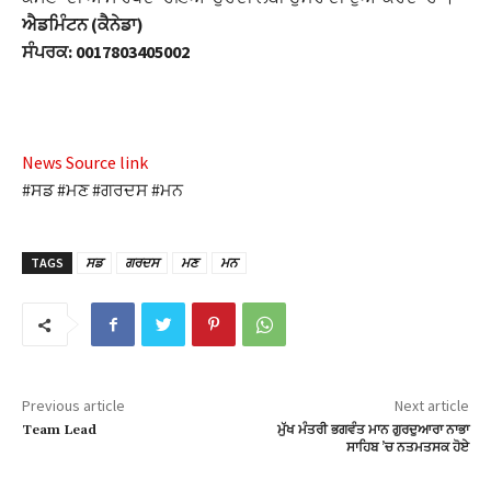
ਐਡਮਿੰਟਨ (ਕੈਨੇਡਾ)
ਸੰਪਰਕ: 0017803405002
News Source link
#ਸਡ #ਮਣ #ਗਰਦਸ #ਮਨ
TAGS
ਸਡ
ਗਰਦਸ
ਮਣ
ਮਨ
Previous article
Next article
Team Lead
ਮੁੱਖ ਮੰਤਰੀ ਭਗਵੰਤ ਮਾਨ ਗੁਰਦੁਆਰਾ ਨਾਭਾ
ਸਾਹਿਬ ’ਚ ਨਤਮਤਸਕ ਹੋਏ