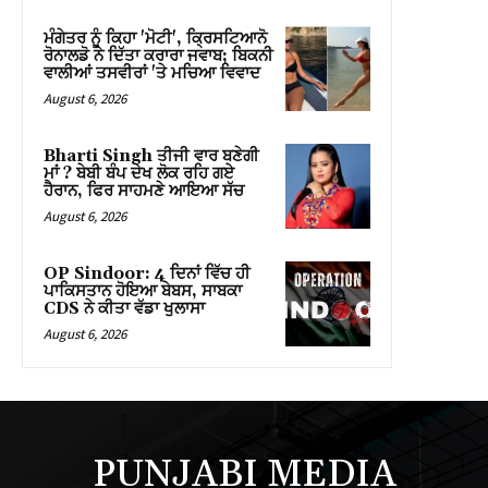
ਮੰਗੇਤਰ ਨੂੰ ਕਿਹਾ 'ਮੋਟੀ', ਕ੍ਰਿਸਟਿਆਨੋ
ਰੋਨਾਲਡੋ ਨੇ ਦਿੱਤਾ ਕਰਾਰਾ ਜਵਾਬ; ਬਿਕਨੀ
ਵਾਲੀਆਂ ਤਸਵੀਰਾਂ 'ਤੇ ਮਚਿਆ ਵਿਵਾਦ
August 6, 2026
Bharti Singh ਤੀਜੀ ਵਾਰ ਬਣੇਗੀ
ਮਾਂ ? ਬੇਬੀ ਬੰਪ ਦੇਖ ਲੋਕ ਰਹਿ ਗਏ
ਹੈਰਾਨ, ਫਿਰ ਸਾਹਮਣੇ ਆਇਆ ਸੱਚ
August 6, 2026
OP Sindoor: 4 ਦਿਨਾਂ ਵਿੱਚ ਹੀ
ਪਾਕਿਸਤਾਨ ਹੋਇਆ ਬੇਬਸ, ਸਾਬਕਾ
CDS ਨੇ ਕੀਤਾ ਵੱਡਾ ਖੁਲਾਸਾ
August 6, 2026
PUNJABI MEDIA