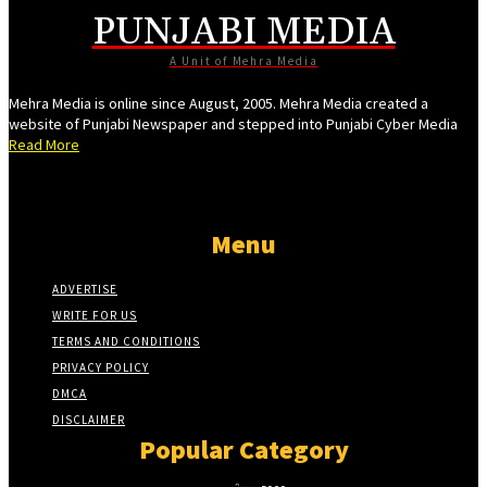
PUNJABI MEDIA
giriş
A Unit of Mehra Media
Mehra Media is online since August, 2005. Mehra Media created a
website of Punjabi Newspaper and stepped into Punjabi Cyber Media
ine Webmaster Tools
Read More
Menu
et
ADVERTISE
WRITE FOR US
 Forum
TERMS AND CONDITIONS
riş
PRIVACY POLICY
DMCA
scort
DISCLAIMER
s
Popular Category
et