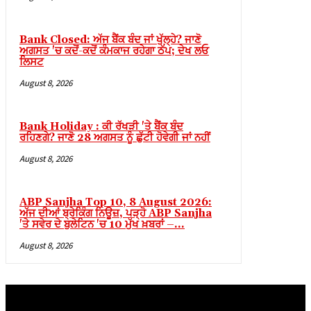
 panel
Bank Closed: ਅੱਜ ਬੈਂਕ ਬੰਦ ਜਾਂ ਖੁੱਲ੍ਹੇ? ਜਾਣੋ
 Panel
ਅਗਸਤ 'ਚ ਕਦੋਂ-ਕਦੋਂ ਕੰਮਕਾਜ ਰਹੇਗਾ ਠੱਪ; ਦੇਖ ਲਓ
ਲਿਸਟ
 Panel
August 8, 2026
 Panel
 Panel
Bank Holiday : ਕੀ ਰੱਖੜੀ 'ਤੇ ਬੈਂਕ ਬੰਦ
ਰਹਿਣਗੇ? ਜਾਣੋ 28 ਅਗਸਤ ਨੂੰ ਛੁੱਟੀ ਹੋਵੇਗੀ ਜਾਂ ਨਹੀਂ
 Panel
August 8, 2026
 Panel
 Panel
ABP Sanjha Top 10, 8 August 2026:
 Panel
ਅੱਜ ਦੀਆਂ ਬ੍ਰੇਕਿੰਗ ਨਿਊਜ਼, ਪੜ੍ਹੋ ABP Sanjha
'ਤੇ ਸਵੇਰ ਦੇ ਬੁਲੇਟਿਨ 'ਚ 10 ਮੁੱਖ ਖ਼ਬਰਾਂ –...
 Panel
August 8, 2026
 panel
 panel
 panel