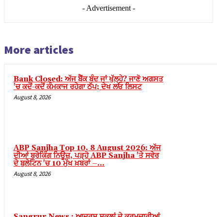
 panel
- Advertisement -
 panel
 panel
More articles
 panel
 panel
Bank Closed: ਅੱਜ ਬੈਂਕ ਬੰਦ ਜਾਂ ਖੁੱਲ੍ਹੇ? ਜਾਣੋ ਅਗਸਤ
'ਚ ਕਦੋਂ-ਕਦੋਂ ਕੰਮਕਾਜ ਰਹੇਗਾ ਠੱਪ; ਦੇਖ ਲਓ ਲਿਸਟ
 panel
August 8, 2026
 panel
 panel
 panel
ABP Sanjha Top 10, 8 August 2026: ਅੱਜ
 panel
ਦੀਆਂ ਬ੍ਰੇਕਿੰਗ ਨਿਊਜ਼, ਪੜ੍ਹੋ ABP Sanjha 'ਤੇ ਸਵੇਰ
ਦੇ ਬੁਲੇਟਿਨ 'ਚ 10 ਮੁੱਖ ਖ਼ਬਰਾਂ –...
 panel
August 8, 2026
 panel
ku
Sangrur News : ਆਦਰਸ਼ ਸਕੂਲਾਂ ਦੇ ਕਰਮਚਾਰੀਆਂ