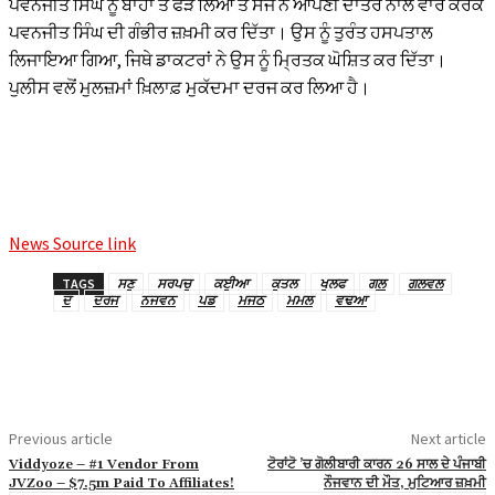
ਪਵਨਜੀਤ ਸਿੰਘ ਨੂੰ ਬਾਹਾਂ ਤੋਂ ਫੜ ਲਿਆ ਤੇ ਸੰਜੇ ਨੇ ਆਪਣੀ ਦਾਤਰ ਨਾਲ ਵਾਰ ਕਰਕੇ
 panel
ਪਵਨਜੀਤ ਸਿੰਘ ਦੀ ਗੰਭੀਰ ਜ਼ਖ਼ਮੀ ਕਰ ਦਿੱਤਾ। ਉਸ ਨੂੰ ਤੁਰੰਤ ਹਸਪਤਾਲ
 panel
ਲਿਜਾਇਆ ਗਿਆ, ਜਿਥੇ ਡਾਕਟਰਾਂ ਨੇ ਉਸ ਨੂੰ ਮ੍ਰਿਤਕ ਘੋਸ਼ਿਤ ਕਰ ਦਿੱਤਾ।
ਪੁਲੀਸ ਵਲੋਂ ਮੁਲਜ਼ਮਾਂ ਖ਼ਿਲਾਫ਼ ਮੁਕੱਦਮਾ ਦਰਜ ਕਰ ਲਿਆ ਹੈ।
 panel
 panel
 panel
 panel
News Source link
 panel
 panel
TAGS
ਸਣ
ਸਰਪਚ
ਕਈਆ
ਕਤਲ
ਖਲਫ
ਗਲ
ਗਲਵਲ
ਦ
ਦਰਜ
ਨਜਵਨ
ਪਡ
ਮਜਠ
ਮਮਲ
ਵਢਆ
 panel
 panel
 panel
 panel
Previous article
Next article
Viddyoze – #1 Vendor From
ਟੋਰਾਂਟੋ ’ਚ ਗੋਲੀਬਾਰੀ ਕਾਰਨ 26 ਸਾਲ ਦੇ ਪੰਜਾਬੀ
 panel
JVZoo – $7.5m Paid To Affiliates!
ਨੌਜਵਾਨ ਦੀ ਮੌਤ, ਮੁਟਿਆਰ ਜ਼ਖ਼ਮੀ