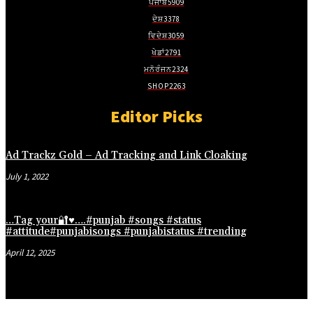
ਪੰਜਾਬ
5909
ਦੇਸ਼
3378
ਵਿਦੇਸ਼
3059
t güncel giriş
ਖੇਡਾਂ
2791
ਮਨੋਰੰਜਨ
2324
SHOP
2263
 güncel giriş
Editor Picks
Ad Trackz Gold – Ad Tracking and Link Cloaking
July 1, 2022
t giriş
t giriş
…Tag your🔐♥️….#punjab #songs #status
habet
#attitude#punjabisongs #punjabistatus #trending
April 12, 2025
 Panel