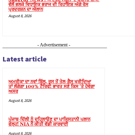
paketleri
ਵੱਲੋਂ ਭਲਕੇ ਵਿਧਾਇਕ ਭਰਾਜ ਦੀ ਰਿਹਾਇਸ਼ ਅੱਗੇ ਰੋਸ
ਪ੍ਰਦਰਸ਼ਨ ਦਾ ਐਲਾਨ
satın al
August 8, 2026
 panel
satın al
 panel
- Advertisement -
 panel
Latest article
 panel
 panel
ਅਮਰੀਕਾ ਦਾ ਨਵਾਂ ਬਿੱਲ, ਰੂਸ ਤੋਂ ਤੇਲ-ਗੈਸ ਖਰੀਦਿਆ
 panel
ਤਾਂ ਲੱਗੇਗਾ 100% ਟੈਰਿਫ! ਭਾਰਤ ਸਣੇ ਕਿਸ 'ਤੇ ਹੋਵੇਗਾ
ਅਸਰ
 panel
August 8, 2026
 panel
 panel
ਪੰਜਾਬ-ਦਿੱਲੀ ਨੂੰ ਦਹਿਲਾਉਣ ਦਾ ਪਾਕਿਸਤਾਨੀ ਪਲਾਨ
ਫੇਲ੍ਹ! NIA ਨੇ ਕੀਤੀ ਵੱਡੀ ਕਾਰਵਾਈ
 panel
August 8, 2026
 panel