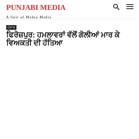
nk
PUNJABI MEDIA
nk
A Unit of Mehra Media
ਪੰਜਾਬ
nk
ਫਿਰੋਜ਼ਪੁਰ: ਹਮਲਾਵਰਾਂ ਵੱਲੋਂ ਗੋਲੀਆਂ ਮਾਰ ਕੇ
ਵਿਅਕਤੀ ਦੀ ਹੱਤਿਆ
nk panel
nk
nk
nk Panel
nk Panel
nk
nk
nk