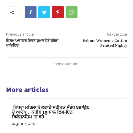
nk panel
nk panel
nk panel
Previous article
Next article
ਫ਼ਿਲਮ ਅਦਾਕਾਰ ਕਿਰਨ ਕੁਮਾਰ ਹੋਏ ਕੋਰੋਨਾ–
Fabme Women’s Cotton
nk panel
ਪਾਜ਼ਿਟਿਵ
Printed Nighty
nk panel
- Advertisement -
nk panel
nk panel
More articles
nk panel
nk panel
ਵਿਧਵਾ ਮਹਿਲਾ ਨੇ ਲਗਾਏ ਸਰੀਰਕ ਸੰਬੰਧ ਬਣਾਉਣ
ਦੇ ਆਰੋਪ , ਕਰੀਬ 15 ਸਾਲ ਲਿਵ-ਇਨ
ਰਿਲੇਸ਼ਨਸ਼ਿਪ 'ਚ ਰਹੇ
nk panel
August 7, 2026
nk panel