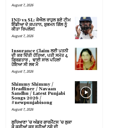
nk panel
August 7, 2026
nk panel
IND vs SL: ਕੇਐਲ ਰਾਹੁਲ ਬਣੇ ਟੀਮ
ਇੰਡੀਆ ਦੇ ਕਪਤਾਨ, ਸ਼ੁਭਮਨ ਗਿੱਲ ਨੂੰ
nk panel
ਕੀਤਾ ਰਿਪਲੇਸ!
August 7, 2026
nk panel
Insurance Claim ਲਈ ਪਤਨੀ
nk panel
ਦੀ ਕਰ ਦਿੱਤੀ ਹੱਤਿਆ, ਪਤੀ ਸਮੇਤ 4
ਗ੍ਰਿਫ਼ਤਾਰ , ਢਾਈ ਸਾਲ ਪਹਿਲਾਂ
nk panel
ਹੋਇਆ ਸੀ ਲਵ ਮੈ
August 7, 2026
nk panel
Shimmy Shimmy /
nk panel
Headliner / Navaan
Sandhu / Latest Punjabi
Songs 2026 /
nk panel
#newpunjabisong
August 7, 2026
nk panel
ਲੁਧਿਆਣਾ 'ਚ ਅੰਡਰ ਗਾਰਮੈਂਟਸ 'ਚ ਲੁਕਾ
nk panel
ਕੇ ਕੁੜੀਆਂ ਕਰ ਰਹੀਆਂ ਨਸ਼ੇ ਦੀ