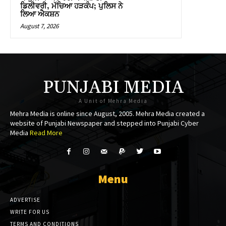
ਡਿਲੀਵਰੀ, ਮੱਚਿਆ ਹੜਕੰਪ; ਪੁਲਿਸ ਨੇ
nk panel
ਲਿਆ ਐਕਸ਼ਨ
August 7, 2026
nk panel
 Oku
nk paketleri
PUNJABI MEDIA
nk satın al
A Unit of Mehra Media
Mehra Media is online since August, 2005. Mehra Media created a
nk panel
website of Punjabi Newspaper and stepped into Punjabi Cyber
Media
Read More
nk satın al
nk panel
Menu
nk panel
ADVERTISE
nk panel
WRITE FOR US
nk panel
TERMS AND CONDITIONS