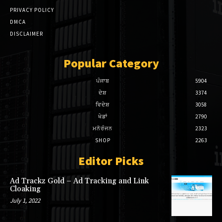
PRIVACY POLICY
nk panel
DMCA
DISCLAIMER
nk panel
Popular Category
nk panel
nk panel
ਪੰਜਾਬ
5904
ਦੇਸ਼
3374
nk panel
ਵਿਦੇਸ਼
3058
ਖੇਡਾਂ
2790
nk panel
ਮਨੋਰੰਜਨ
2323
SHOP
2263
nk panel
Editor Picks
nk Panel
Ad Trackz Gold – Ad Tracking and Link
nk Panel
Cloaking
July 1, 2022
nk Panel