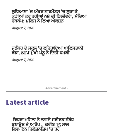
nk panel
ਲੁਧਿਆਣਾ 'ਚ ਅੰਡਰ ਗਾਰਮੈਂਟਸ 'ਚ ਲੁਕਾ ਕੇ
ਕੁੜੀਆਂ ਕਰ ਰਹੀਆਂ ਨਸ਼ੇ ਦੀ ਡਿਲੀਵਰੀ, ਮੱਚਿਆ
ਹੜਕੰਪ; ਪੁਲਿਸ ਨੇ ਲਿਆ ਐਕਸ਼ਨ
nk panel
August 7, 2026
nk panel
nk panel
ਜਲੰਧਰ ਦੇ ਸਕੂਲ 'ਚ ਲਹਿਰਾਇਆ ਖਾਲਿਸਤਾਨੀ
ਝੰਡਾ, SFJ ਮੁਖੀ ਪੰਨੂੂ ਨੇ ਦਿੱਤੀ ਧਮਕੀ
August 7, 2026
nk panel
nk panel
nk panel
- Advertisement -
nk panel
Latest article
nk panel
ਵਿਧਵਾ ਮਹਿਲਾ ਨੇ ਲਗਾਏ ਸਰੀਰਕ ਸੰਬੰਧ
nk panel
ਬਣਾਉਣ ਦੇ ਆਰੋਪ , ਕਰੀਬ 15 ਸਾਲ
ਲਿਵ-ਇਨ ਰਿਲੇਸ਼ਨਸ਼ਿਪ 'ਚ ਰਹੇ