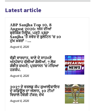
Latest article
el
el
ABP Sanjha Top 10, 8
August 2026: ਅੱਜ ਦੀਆਂ
el
ਬ੍ਰੇਕਿੰਗ ਨਿਊਜ਼, ਪੜ੍ਹੋ ABP
Sanjha 'ਤੇ ਸਵੇਰ ਦੇ ਬੁਲੇਟਿਨ 'ਚ 10
el
ਮੁੱਖ ਖ਼ਬਰਾਂ –...
August 8, 2026
el
ਵੱਡੀ ਵਾਰਦਾਤ, ਥਾਣੇ ਦੇ ਸਾਹਮਣੇ
el
ਅੰਨ੍ਹੇਵਾਹ ਚੱਲੀਆਂ ਗੋਲੀਆਂ, 7 ਲੋਕ
ਗੰਭੀਰ ਜ਼ਖਮੀ; ਪ੍ਰਸ਼ਾਸਨ ‘ਚ ਮੱਚਿਆ
ਹੜਕੰਪ.
el
August 8, 2026
el
2027 ਦੇ ਵਰਲਡ ਕੱਪ ਕੁਆਲੀਫਾਇਰ
ਦੇ ਸ਼ਡਿਊਲ ਦਾ ਐਲਾਨ, 10 ਟੀਮਾਂ
el
ਵਿਚਾਲੇ ਹੋਵੇਗੀ ਟੱਕਰ; ਦੇਖੋ
August 8, 2026
el