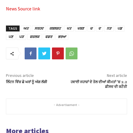
el
News Source link
el
el
TAGS
ਅਤ
ਸਰਹਦ
ਕਬਲਸ਼ਹ
ਖਤ
ਖਬਣ
ਚ
ਦ
ਨੜ
ਪਡ
ਪਣ
ਪੜ
ਫਜ਼ਲਕ
ਫਡਰ
ਭਰਆ
el
el
el
Previous article
Next article
el
ਲਿੰਟਨ ਵਿੱਚ ਛੇ ਘਰਾਂ ਨੂੰ ਅੱਗ ਲੱਗੀ
ਹਵਾਈ ਜਹਾਜ਼ਾਂ ਦੇ ਤੇਲ ਦੀਆਂ ਕੀਮਤਾਂ ’ਚ 2.2
ਫ਼ੀਸਦ ਦੀ ਕਟੌਤੀ
el
el
- Advertisement -
el
el
More articles