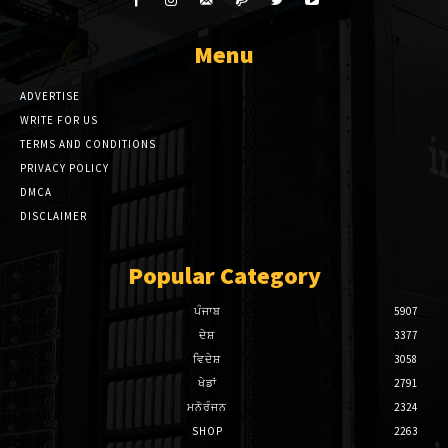
el
Menu
el
ADVERTISE
WRITE FOR US
TERMS AND CONDITIONS
tleri
PRIVACY POLICY
 al
DMCA
DISCLAIMER
el
Popular Category
 al
ਪੰਜਾਬ
5907
el
ਦੇਸ਼
3377
el
ਵਿਦੇਸ਼
3058
ਖੇਡਾਂ
2791
el
ਮਨੋਰੰਜਨ
2324
SHOP
2263
el