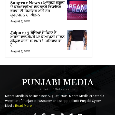
el
Sangrur News : ਆਦਰਸ਼ ਸਕੂਲਾਂ
ਦੇ ਕਰਮਚਾਰੀਆਂ ਵੱਲੋਂ ਭਲਕੇ ਵਿਧਾਇਕ
ਭਰਾਜ ਦੀ ਰਿਹਾਇਸ਼ ਅੱਗੇ ਰੋਸ
el
ਪ੍ਰਦਰਸ਼ਨ ਦਾ ਐਲਾਨ
August 8, 2026
el
Jaipur : 3 ਬੱਚਿਆਂ ਦੇ ਪਿਤਾ ਨੇ
el
ਔਰਤਾਂ ਵਾਲੇ ਕੱਪੜੇ ਪਾ ਕੇ ਆਪਣੀ ਜੀਵਨ
ਲੀਲ੍ਹਾ ਕੀਤੀ ਸਮਾਪਤ ! ਪਰਿਵਾਰ ਵੀ
ਹੈ
el
August 8, 2026
el
el
el
PUNJABI MEDIA
el
A Unit of Mehra Media
Mehra Media is online since August, 2005. Mehra Media created a
el
website of Punjabi Newspaper and stepped into Punjabi Cyber
Media
Read More
el