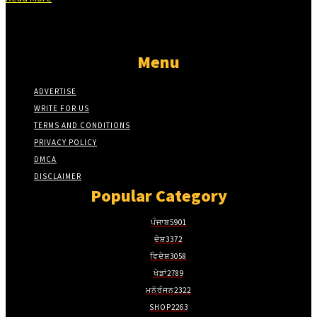
Menu
ADVERTISE
WRITE FOR US
TERMS AND CONDITIONS
PRIVACY POLICY
DMCA
DISCLAIMER
Popular Category
ਪੰਜਾਬ
5901
ਦੇਸ਼
3372
ਵਿਦੇਸ਼
3058
ਖੇਡਾਂ
2789
ਮਨੋਰੰਜਨ
2322
SHOP
2263