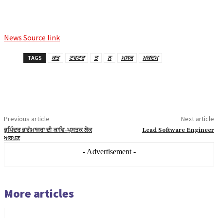
News Source link
TAGS
ਕਤ
ਟਵਟਰ
ਤ
ਨ
ਮਸਕ
ਮਕਦਮ
Previous article
Next article
ਭੁਪਿੰਦਰ ਭਾਗੋਮਾਜਰਾ ਦੀ ਕਾਵਿ-ਪੁਸਤਕ ਲੋਕ
Lead Software Engineer
ਅਰਪਣ
- Advertisement -
More articles