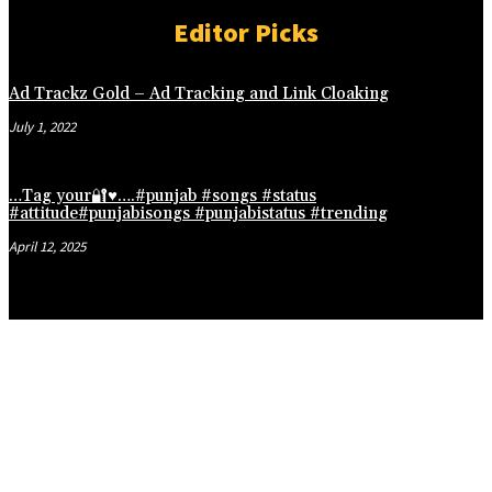
Editor Picks
Ad Trackz Gold – Ad Tracking and Link Cloaking
July 1, 2022
master Tools
…Tag your🔐♥️….#punjab #songs #status
#attitude#punjabisongs #punjabistatus #trending
April 12, 2025