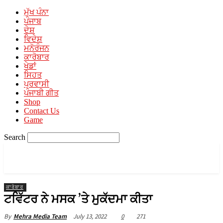
ਮੁੱਖ ਪੰਨਾ
ਪੰਜਾਬ
ਦੇਸ਼
ਵਿਦੇਸ਼
ਮਨੋਰੰਜਨ
ਕਾਰੋਬਾਰ
ਖੇਡਾਂ
ਸਿਹਤ
ਪ੍ਰਵਾਸੀ
ਪੰਜਾਬੀ ਗੀਤ
Shop
Contact Us
Game
Search
PUNJABI MEDIA
A Unit of Mehra Media
ਕਾਰੋਬਾਰ
ਟਵਿੱਟਰ ਨੇ ਮਸਕ ’ਤੇ ਮੁਕੱਦਮਾ ਕੀਤਾ
July 13, 2022
0
271
By
Mehra Media Team