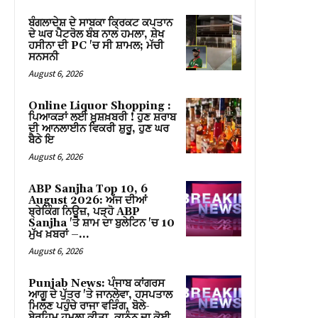
Hacklink panel
ਬੰਗਲਾਦੇਸ਼ ਦੇ ਸਾਬਕਾ ਕ੍ਰਿਕਟ ਕਪਤਾਨ
ਦੇ ਘਰ ਪੈਟਰੋਲ ਬੰਬ ਨਾਲ ਹਮਲਾ, ਸ਼ੇਖ
Hacklink panel
ਹਸੀਨਾ ਦੀ PC 'ਚ ਸੀ ਸ਼ਾਮਲ; ਮੱਚੀ
ਸਨਸਨੀ
Hacklink panel
August 6, 2026
Hacklink panel
Online Liquor Shopping :
ਪਿਆਕੜਾਂ ਲਈ ਖ਼ੁਸ਼ਖ਼ਬਰੀ ! ਹੁਣ ਸ਼ਰਾਬ
Hacklink panel
ਦੀ ਆਨਲਾਈਨ ਵਿਕਰੀ ਸ਼ੁਰੂ, ਹੁਣ ਘਰ
ਬੈਠੇ ਇ
Hacklink panel
August 6, 2026
Hacklink panel
ABP Sanjha Top 10, 6
August 2026: ਅੱਜ ਦੀਆਂ
ਬ੍ਰੇਕਿੰਗ ਨਿਊਜ਼, ਪੜ੍ਹੋ ABP
Hacklink panel
Sanjha 'ਤੇ ਸ਼ਾਮ ਦਾ ਬੁਲੇਟਿਨ 'ਚ 10
ਮੁੱਖ ਖ਼ਬਰਾਂ –...
Hacklink panel
August 6, 2026
Hacklink panel
Punjab News: ਪੰਜਾਬ ਕਾਂਗਰਸ
ਆਗੂ ਦੇ ਪੁੱਤਰ 'ਤੇ ਜਾਨਲੇਵਾ, ਹਸਪਤਾਲ
Hacklink panel
ਮਿਲਣ ਪਹੁੰਚੇ ਰਾਜਾ ਵੜਿੰਗ, ਬੋਲੇ-
ਬੇਰਹਿਮ ਹਮਲਾ ਕੀਤਾ, ਕਾਨੂੰਨ ਦਾ ਕੋਈ