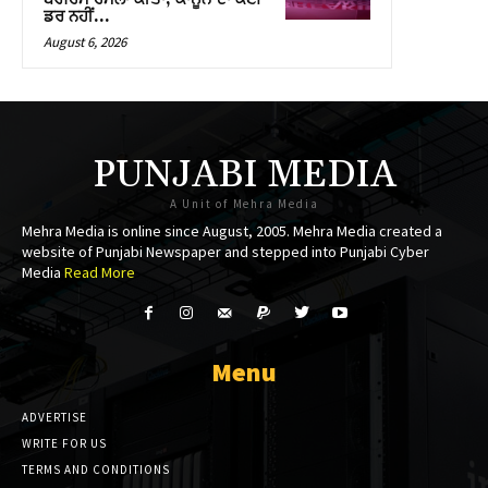
ਡਰ ਨਹੀਂ…
Hacklink panel
August 6, 2026
Hacklink panel
Masal Oku
PUNJABI MEDIA
Backlink paketleri
A Unit of Mehra Media
Hacklink satın al
Mehra Media is online since August, 2005. Mehra Media created a
website of Punjabi Newspaper and stepped into Punjabi Cyber
Hacklink panel
Media
Read More
Hacklink satın al
Hacklink panel
Menu
Hacklink panel
ADVERTISE
Hacklink panel
WRITE FOR US
TERMS AND CONDITIONS
Hacklink panel