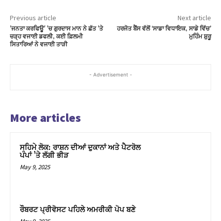
Hacklink panel
Previous article
Next article
'ਜਨਤਾ ਕਰਫਿਊ' 'ਚ ਗੁਰਦਾਸ ਮਾਨ ਨੇ ਛੱਤ 'ਤੇ
ਹਰਜੋਤ ਬੈਂਸ ਵੱਲੋਂ ‘ਸਾਡਾ ਵਿਧਾਇਕ, ਸਾਡੇ ਵਿੱਚ’
Hacklink panel
ਚੜ੍ਹ ਵਜਾਈ ਡਫਲੀ, ਕਈ ਫ਼ਿਲਮੀ
ਮੁਹਿੰਮ ਸ਼ੁਰੂ
ਸਿਤਾਰਿਆਂ ਨੇ ਵਜਾਈ ਤਾੜੀ
Hacklink panel
Hacklink panel
- Advertisement -
Hacklink panel
More articles
Hacklink panel
Hacklink panel
ਸਹਿਮੇ ਲੋਕ: ਰਾਸ਼ਨ ਦੀਆਂ ਦੁਕਾਨਾਂ ਅਤੇ ਪੈਟਰੋਲ
ਪੰਪਾਂ ’ਤੇ ਲੱਗੀ ਭੀੜ
Hacklink panel
May 9, 2025
Hacklink panel
Hacklink panel
ਰੌਬਰਟ ਪ੍ਰੀਵੋਸਟ ਪਹਿਲੇ ਅਮਰੀਕੀ ਪੋਪ ਬਣੇ
Hacklink panel