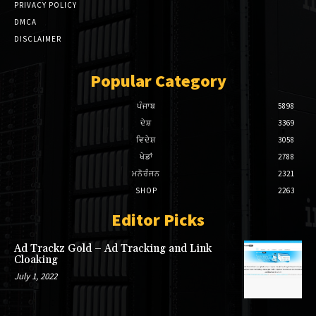
PRIVACY POLICY
DMCA
Hacklink panel
DISCLAIMER
Hacklink panel
Popular Category
Hacklink panel
ਪੰਜਾਬ
5898
Hacklink panel
ਦੇਸ਼
3369
ਵਿਦੇਸ਼
3058
Hacklink panel
ਖੇਡਾਂ
2788
Hacklink panel
ਮਨੋਰੰਜਨ
2321
SHOP
2263
Hacklink panel
Editor Picks
Hacklink Panel
Ad Trackz Gold – Ad Tracking and Link
Cloaking
Hacklink Panel
July 1, 2022
Hacklink Panel