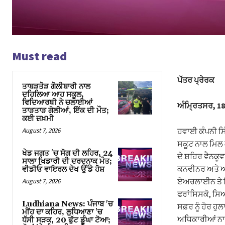
Must read
ਪੱਤਰ ਪ੍ਰੇਰਕ
ਤਾਬੜਤੋੜ ਗੋਲੀਬਾਰੀ ਨਾਲ
ਦਹਿਲਿਆ ਆਹ ਸਕੂਲ,
ਵਿਦਿਆਰਥੀ ਨੇ ਚਲਾਈਆਂ
ਅੰਮ੍ਰਿਤਸਰ, 18
ਤਾੜਤਾੜ ਗੋਲੀਆਂ, ਇੱਕ ਦੀ ਮੌਤ;
ਕਈ ਜ਼ਖ਼ਮੀ
August 7, 2026
ਹਵਾਈ ਕੰਪਨੀ ਸ
ਸਕੂਟ ਨਾਲ ਮਿਲ ਕ
ਖੇਡ ਜਗਤ 'ਚ ਸੋਗ ਦੀ ਲਹਿਰ, 24
ਦੇ ਸ਼ਹਿਰ ਵੈਨਕੂ
ਸਾਲਾ ਖਿਡਾਰੀ ਦੀ ਦਰਦਨਾਕ ਮੌਤ;
ਕਨਵੀਨਰ ਅਤੇ ਅੰ
ਵੀਡੀਓ ਵਾਇਰਲ ਦੇਖ ਉੱਡੇ ਹੋਸ਼
ਏਅਰਲਾਈਨ ਤੇ ਇਸ
August 7, 2026
ਫਰਾਂਸਿਸਕੋ, ਸਿ
Ludhiana News: ਪੰਜਾਬ 'ਚ
ਸਫ਼ਰ ਨੂੰ ਹੋਰ 
ਮੀਂਹ ਦਾ ਕਹਿਰ, ਲੁਧਿਆਣਾ 'ਚ
ਅਧਿਕਾਰੀਆਂ ਨਾਲ
ਧੱਸੀ ਸੜਕ, 20 ਫੁੱਟ ਡੂੰਘਾ ਟੋਆ;