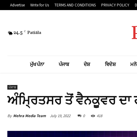
Advertise
Write for Us
TERMS AND CONDITIONS
PRIVACY POLICY
24.5
C
Patiāla
ਮੁੱਖ ਪੰਨਾ
ਪੰਜਾਬ
ਦੇਸ਼
ਵਿਦੇਸ਼
ਮਨੋ
ਪੰਜਾਬ
ਅੰਮ੍ਰਿਤਸਰ ਤੋਂ ਵੈਨਕੂਵਰ ਦ
By
Mehra Media Team
July 19, 2022
0
418