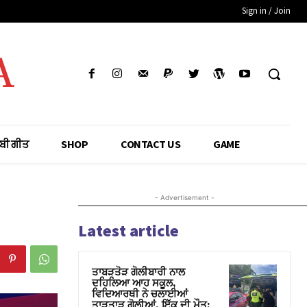
Sign in / Join
A
ਾਬੀ ਗੀਤ
SHOP
CONTACT US
GAME
- Advertisement -
Latest article
ਤਾਬੜਤੋੜ ਗੋਲੀਬਾਰੀ ਨਾਲ
ਦਹਿਲਿਆ ਆਹ ਸਕੂਲ,
ਵਿਦਿਆਰਥੀ ਨੇ ਚਲਾਈਆਂ
ਤਾੜਤਾੜ ਗੋਲੀਆਂ, ਇੱਕ ਦੀ ਮੌਤ;