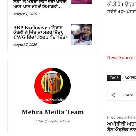
ਲੋਕਾਂ 'ਤੇ ਮੰਡਰਾ ਰਿਹਾ ਵੱਡਾ ਖਤਰਾ,
ਕੀਤੀ ਹੈ। ਉਨ੍ਹਾ
ਆਸ-ਪਾਸ ਦੀਆਂ ਇਮਾਰਤਾਂ…
ਸਵੇਰੇ 4.05 ਪੁੱਜਦ
August 7, 2026
ABP Exclusive : ਵਿਰਾਟ
ਕੋਹਲੀ ਨੇ ਜਿੱਤ ਦਾ ਮੰਤਰ ਦਿੱਤਾ,
CWG ਵਿੱਚ 'ਗੋਲਡਨ ਪੰਚ' ਦਿੱਤਾ
August 7, 2026
News Source l
TAGS
ਅਮਰਤ
Share
Mehra Media Team
Previous article
https://punjabimedia.in
ਅਮੀਰੀਕੀ ਅਦਾਕਾ
ਬੈਨ ਐਫਲੈਕ 