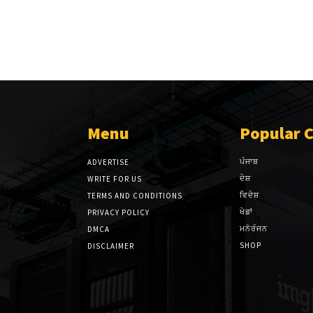
Menu
Popular 
ਪੰਜਾਬ
ADVERTISE
ਦੇਸ਼
WRITE FOR US
ਵਿਦੇਸ਼
TERMS AND CONDITIONS
ਖੇਡਾਂ
PRIVACY POLICY
ਮਨੋਰੰਜਨ
DMCA
SHOP
DISCLAIMER