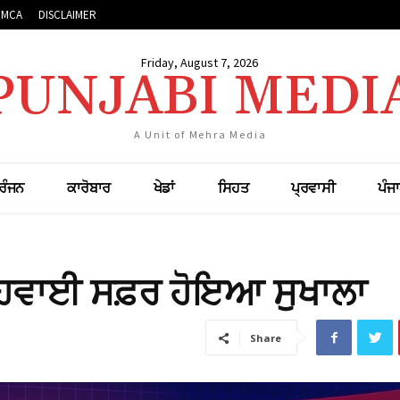
DMCA
DISCLAIMER
Friday, August 7, 2026
PUNJABI MEDI
A Unit of Mehra Media
ਰੰਜਨ
ਕਾਰੋਬਾਰ
ਖੇਡਾਂ
ਸਿਹਤ
ਪ੍ਰਵਾਸੀ
ਪੰਜ
ਾ ਹਵਾਈ ਸਫ਼ਰ ਹੋਇਆ ਸੁਖਾਲਾ
Share