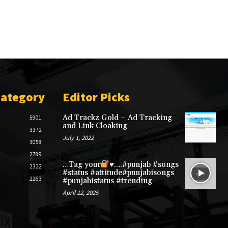
Category
Editor Picks
Ad Trackz Gold – Ad Tracking
5901
and Link Cloaking
3372
July 1, 2022
3058
2789
…Tag your
♥️
….#punjab #songs
2322
#status #attitude#punjabisongs
2263
#punjabistatus #trending
April 12, 2025