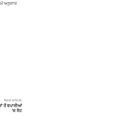
ਸਮੇਂ ਅਨੁਸਾਰ
Next article
ਂ ਤੋਂ ਵਪਾਰੀਆਂ
’ਚ ਰੋਹ