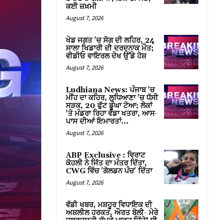
ਕਈ ਜ਼ਖ਼ਮੀ
August 7, 2026
ਖੇਡ ਜਗਤ 'ਚ ਸੋਗ ਦੀ ਲਹਿਰ, 24
ਸਾਲਾ ਖਿਡਾਰੀ ਦੀ ਦਰਦਨਾਕ ਮੌਤ;
ਵੀਡੀਓ ਵਾਇਰਲ ਦੇਖ ਉੱਡੇ ਹੋਸ਼
August 7, 2026
Ludhiana News: ਪੰਜਾਬ 'ਚ
ਮੀਂਹ ਦਾ ਕਹਿਰ, ਲੁਧਿਆਣਾ 'ਚ ਧੱਸੀ
ਸੜਕ, 20 ਫੁੱਟ ਡੂੰਘਾ ਟੋਆ; ਲੋਕਾਂ
'ਤੇ ਮੰਡਰਾ ਰਿਹਾ ਵੱਡਾ ਖਤਰਾ, ਆਸ-
ਪਾਸ ਦੀਆਂ ਇਮਾਰਤਾਂ…
August 7, 2026
ABP Exclusive : ਵਿਰਾਟ
ਕੋਹਲੀ ਨੇ ਜਿੱਤ ਦਾ ਮੰਤਰ ਦਿੱਤਾ,
CWG ਵਿੱਚ 'ਗੋਲਡਨ ਪੰਚ' ਦਿੱਤਾ
August 7, 2026
ਵੱਡੀ ਖਬਰ, ਮਸ਼ਹੂਰ ਵਿਧਾਇਕ ਦੀ
ਅਸ਼ਲੀਲ ਹਰਕਤ, ਔਰਤ ਬੋਲੀ- ਮੇਰੇ